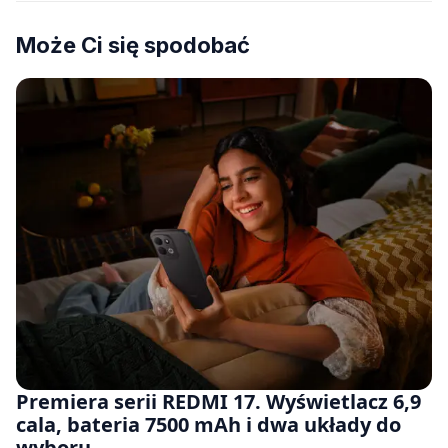
Może Ci się spodobać
Premiera serii REDMI 17. Wyświetlacz 6,9
cala, bateria 7500 mAh i dwa układy do
wyboru