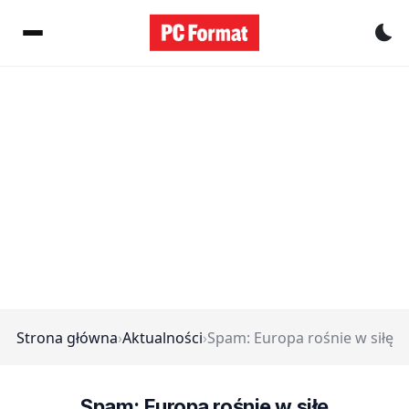
Pr
Strona główna
›
Aktualności
›
Spam: Europa rośnie w siłę
Spam: Europa rośnie w siłę