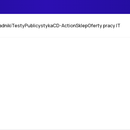
adniki
Testy
Publicystyka
CD-Action
Sklep
Oferty pracy IT