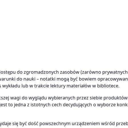
dostępu do zgromadzonych zasobów (zarówno prywatnych j
 warunki do nauki – notatki mogą być bowiem opracowywa
wykładu lub w trakcie lektury materiałów w bibliotece.
kszej wagi do wyglądu wybieranych przez siebie produktów 
jest to jedna z istotnych cech decydujących o wyborze kon
– wydaje się być dość powszechnym urządzeniem wśród prze