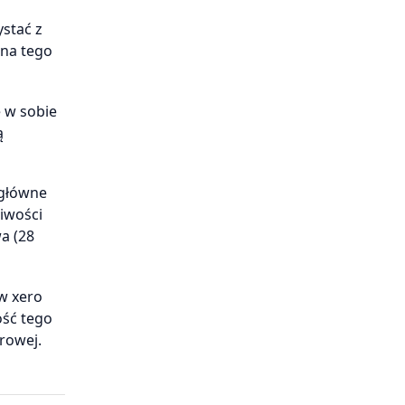
stać z
 na tego
e w sobie
ą
 główne
liwości
a (28
ów xero
ość tego
rowej.