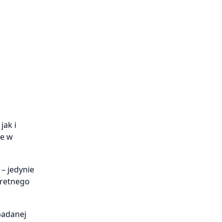
ak i
ne w
– jedynie
kretnego
badanej