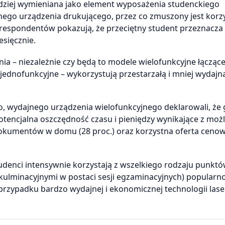
zadziej wymieniana jako element wyposażenia studenckiego
nego urządzenia drukującego, przez co zmuszony jest korzy
respondentów pokazują, że przeciętny student przeznacza
esięcznie.
ia – niezależnie czy będą to modele wielofunkcyjne łącząc
 jednofunkcyjne – wykorzystują przestarzałą i mniej wydajn
, wydajnego urządzenia wielofunkcyjnego deklarowali, że
otencjalna oszczędność czasu i pieniędzy wynikające z moż
kumentów w domu (28 proc.) oraz korzystna oferta cenow
tudenci intensywnie korzystają z wszelkiego rodzaju punkt
kulminacyjnymi w postaci sesji egzaminacyjnych) popularn
 przypadku bardzo wydajnej i ekonomicznej technologii lase