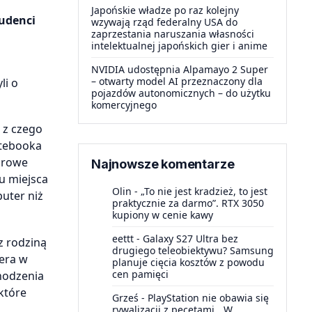
Japońskie władze po raz kolejny
tudenci
wzywają rząd federalny USA do
zaprzestania naruszania własności
intelektualnej japońskich gier i anime
NVIDIA udostępnia Alpamayo 2 Super
– otwarty model AI przeznaczony dla
li o
pojazdów autonomicznych – do użytku
komercyjnego
 z czego
otebooka
zorowe
Najnowsze komentarze
u miejsca
Olin
-
„To nie jest kradzież, to jest
uter niż
praktycznie za darmo”. RTX 3050
kupiony w cenie kawy
eettt
-
Galaxy S27 Ultra bez
z rodziną
drugiego teleobiektywu? Samsung
tera w
planuje cięcia kosztów z powodu
cen pamięci
hodzenia
które
Grześ
-
PlayStation nie obawia się
rywalizacji z pecetami. „W