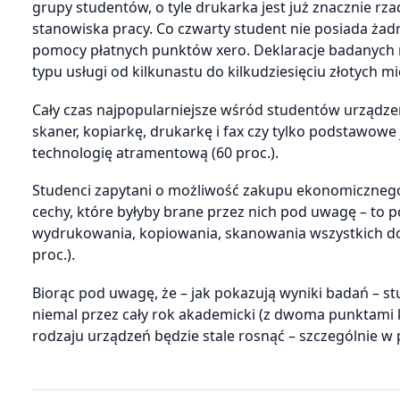
grupy studentów, o tyle drukarka jest już znacznie r
stanowiska pracy. Co czwarty student nie posiada żad
pomocy płatnych punktów xero. Deklaracje badanych 
typu usługi od kilkunastu do kilkudziesięciu złotych mi
Cały czas najpopularniejsze wśród studentów urządzen
skaner, kopiarkę, drukarkę i fax czy tylko podstawowe
technologię atramentową (60 proc.).
Studenci zapytani o możliwość zakupu ekonomicznego
cechy, które byłyby brane przez nich pod uwagę – to p
wydrukowania, kopiowania, skanowania wszystkich do
proc.).
Biorąc pod uwagę, że – jak pokazują wyniki badań – s
niemal przez cały rok akademicki (z dwoma punktami 
rodzaju urządzeń będzie stale rosnąć – szczególnie w