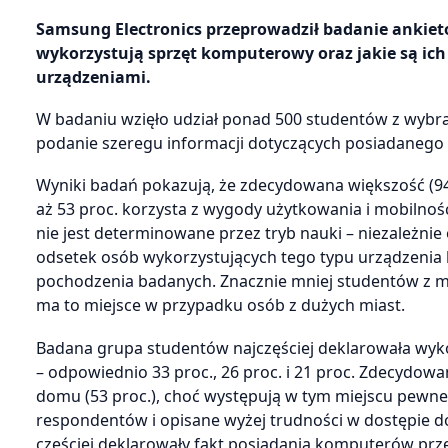
Samsung Electronics przeprowadził badanie ankiet
wykorzystują sprzęt komputerowy oraz jakie są ich
urządzeniami.
W badaniu wzięło udział ponad 500 studentów z wybra
podanie szeregu informacji dotyczących posiadanego 
Wyniki badań pokazują, że zdecydowana większość (94
aż 53 proc. korzysta z wygody użytkowania i mobiln
nie jest determinowane przez tryb nauki – niezależnie
odsetek osób wykorzystujących tego typu urządzenia 
pochodzenia badanych. Znacznie mniej studentów z m
ma to miejsce w przypadku osób z dużych miast.
Badana grupa studentów najczęściej deklarowała wyko
– odpowiednio 33 proc., 26 proc. i 21 proc. Zdecydow
domu (53 proc.), choć występują w tym miejscu pewn
respondentów i opisane wyżej trudności w dostępie d
częściej deklarowały fakt posiadania komputerów prz