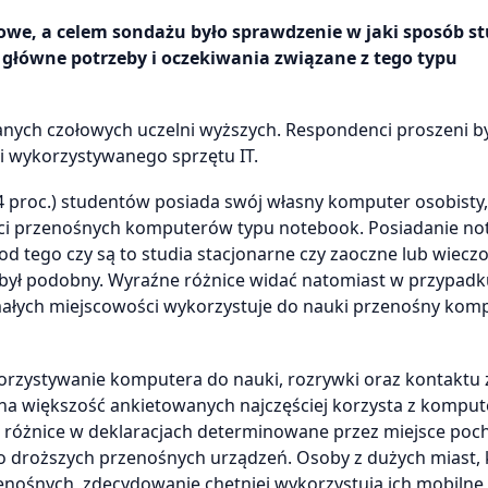
owe, a celem sondażu było sprawdzenie w jaki sposób s
 główne potrzeby i oczekiwania związane z tego typu
nych czołowych uczelni wyższych. Respondenci proszeni by
i wykorzystywanego sprzętu IT.
 proc.) studentów posiada swój własny komputer osobisty,
ości przenośnych komputerów typu notebook. Posiadanie n
 od tego czy są to studia stacjonarne czy zaoczne lub wiec
był podobny. Wyraźne różnice widać natomiast w przypadk
ałych miejscowości wykorzystuje do nauki przenośny komp
rzystywanie komputera do nauki, rozrywki oraz kontaktu 
ana większość ankietowanych najczęściej korzysta z kompu
e różnice w deklaracjach determinowane przez miejsce poc
o droższych przenośnych urządzeń. Osoby z dużych miast, 
enośnych, zdecydowanie chętniej wykorzystują ich mobilne