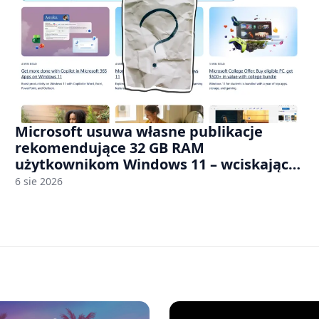
Microsoft usuwa własne publikacje
rekomendujące 32 GB RAM
użytkownikom Windows 11 – wciskając
nam przy tym komputery z 8 GB RAM po
6 sie 2026
zawyżonych cenach