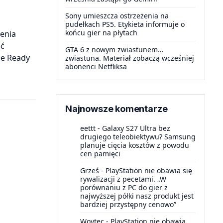
Sony umieszcza ostrzeżenia na
pudełkach PS5. Etykieta informuje o
końcu gier na płytach
żenia
ić
GTA 6 z nowym zwiastunem…
me Ready
zwiastuna. Materiał zobaczą wcześniej
abonenci Netfliksa
Najnowsze komentarze
eettt
-
Galaxy S27 Ultra bez
drugiego teleobiektywu? Samsung
planuje cięcia kosztów z powodu
cen pamięci
Grześ
-
PlayStation nie obawia się
rywalizacji z pecetami. „W
porównaniu z PC do gier z
najwyższej półki nasz produkt jest
bardziej przystępny cenowo”
Woytec
-
PlayStation nie obawia