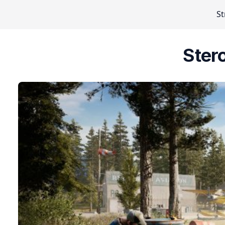
S
Ster