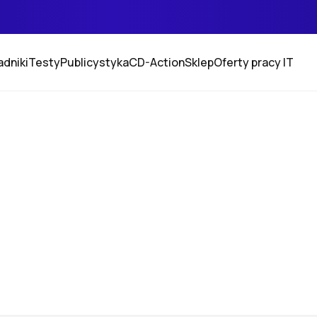
adniki
Testy
Publicystyka
CD-Action
Sklep
Oferty pracy IT