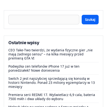
Szukaj
Ostatnie wpisy
CEO Take-Two twierdzi, że wydania fizyczne gier „nie
mają żadnego sensu” – na kilka miesięcy przed
premierą GTA VI
Podwyżka cen telefonów iPhone 17 już w ten
poniedziałek? Nowe doniesienia
Switch 2 jest najszybciej sprzedającą się konsolą w
historii Nintendo. Ponad 23 miliony egzemplarzy w 13
miesięcy
Premiera serii REDMI 17. Wyświetlacz 6,9 cala, bateria
7500 mAh i dwa układy do wyboru
Meksyk idzie na wojnę sądową z Sony w związku z