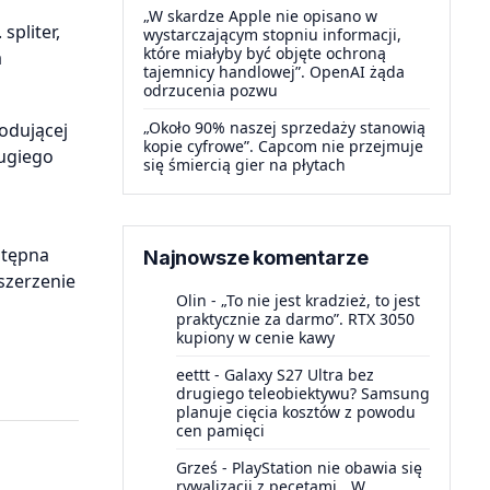
„W skardze Apple nie opisano w
spliter,
wystarczającym stopniu informacji,
które miałyby być objęte ochroną
a
tajemnicy handlowej”. OpenAI żąda
odrzucenia pozwu
„Około 90% naszej sprzedaży stanowią
odującej
kopie cyfrowe”. Capcom nie przejmuje
ugiego
się śmiercią gier na płytach
stępna
Najnowsze komentarze
szerzenie
Olin
-
„To nie jest kradzież, to jest
praktycznie za darmo”. RTX 3050
kupiony w cenie kawy
eettt
-
Galaxy S27 Ultra bez
drugiego teleobiektywu? Samsung
planuje cięcia kosztów z powodu
cen pamięci
Grześ
-
PlayStation nie obawia się
rywalizacji z pecetami. „W