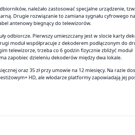
odbiorników, należało zastosować specjalne urządzenie, tzw. 
tarną. Drugie rozwiązanie to zamiana sygnału cyfrowego n
abel antenowy biegnący do telewizorów.
 odbiorcze. Pierwszy umieszczany jest w slocie karty dek
Drugi moduł współpracuje z dekoderem podłączonym do dr
im telewizorze, trzeba co 6 godzin fizycznie zbliżyć moduł
ma zapobiec dzieleniu dekoderów między dwa lokale.
ięcznej oraz 35 zł przy umowie na 12 miesięcy. Na razie do
Prestiżowym+ HD, ale włodarze platformy zapowiadają jej po