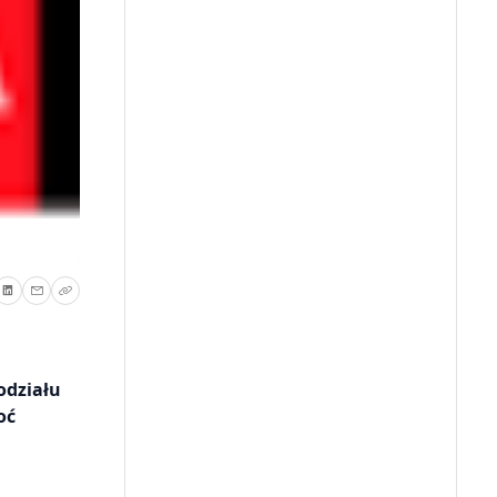
odziału
oć