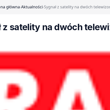
ona główna
›
Aktualności
›
Sygnał z satelity na dwóch telewizo
 z satelity na dwóch telew