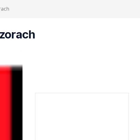
rach
izorach