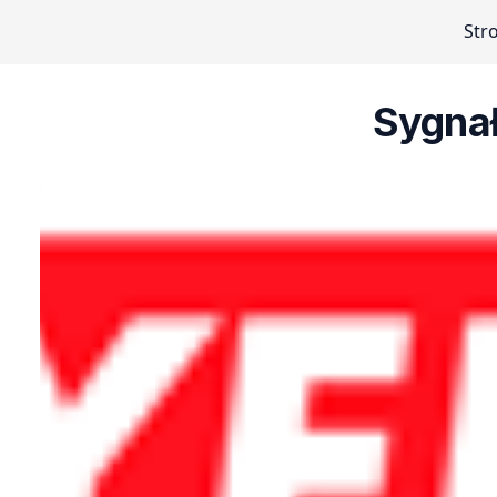
Str
Sygnał