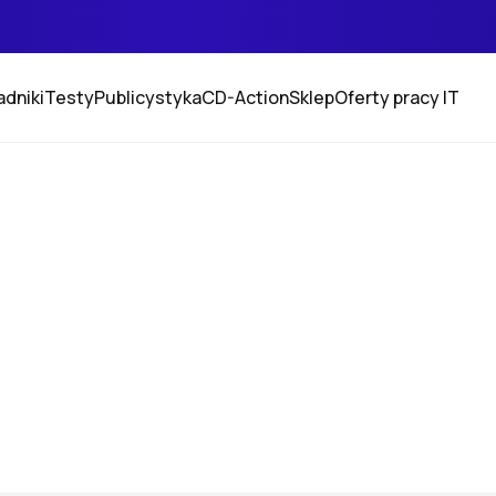
adniki
Testy
Publicystyka
CD-Action
Sklep
Oferty pracy IT