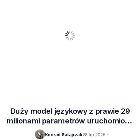
Duży model językowy z prawie 29
milionami parametrów uruchomiony
na mikrokontrolerze wartym 8
Konrad Ratajczak
28 lip 2026