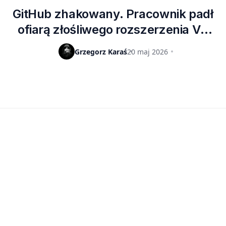
GitHub zhakowany. Pracownik padł
ofiarą złośliwego rozszerzenia VS
Code, doszło do wycieku tysięcy
Grzegorz Karaś
20 maj 2026
wewnętrznych repozytoriów