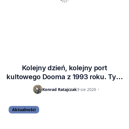
Kolejny dzień, kolejny port
kultowego Dooma z 1993 roku. Tym
razem padło na… Microsoft Paint?
Konrad Ratajczak
3 sie 2026
Aktualności