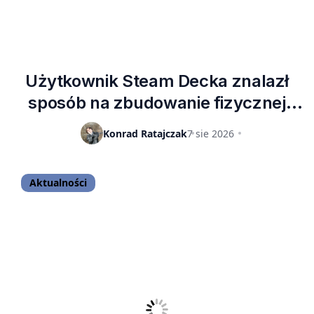
Użytkownik Steam Decka znalazł
sposób na zbudowanie fizycznej
kolekcji gier za pomocą dyskietek z
Konrad Ratajczak
7 sie 2026
1.44 MB pamięci
Aktualności