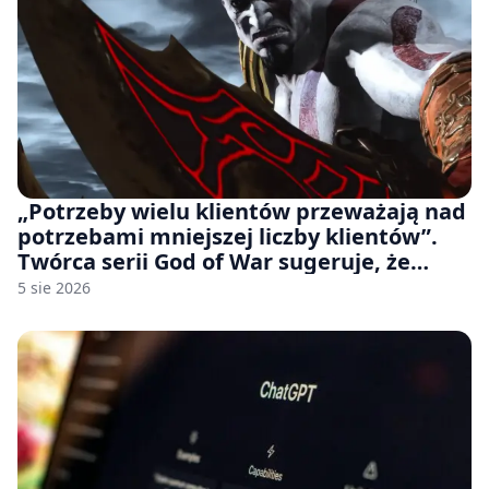
„Potrzeby wielu klientów przeważają nad
potrzebami mniejszej liczby klientów”.
Twórca serii God of War sugeruje, że
rozumie, dlaczego Sony rezygnuje z gier
5 sie 2026
na płytach