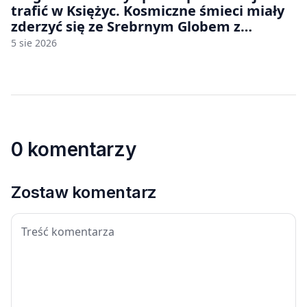
trafić w Księżyc. Kosmiczne śmieci miały
zderzyć się ze Srebrnym Globem z
prędkością 8690 km/h
5 sie 2026
0 komentarzy
Zostaw komentarz