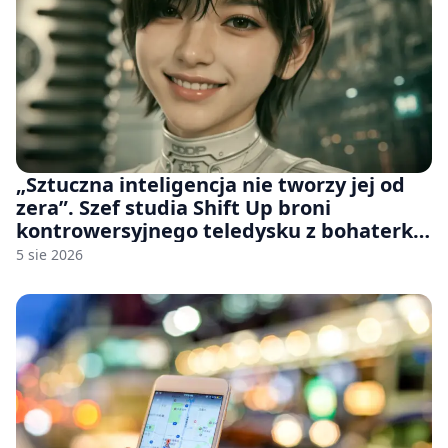
„Sztuczna inteligencja nie tworzy jej od
zera”. Szef studia Shift Up broni
kontrowersyjnego teledysku z bohaterką
Stellar Blade: Blood Rain
5 sie 2026