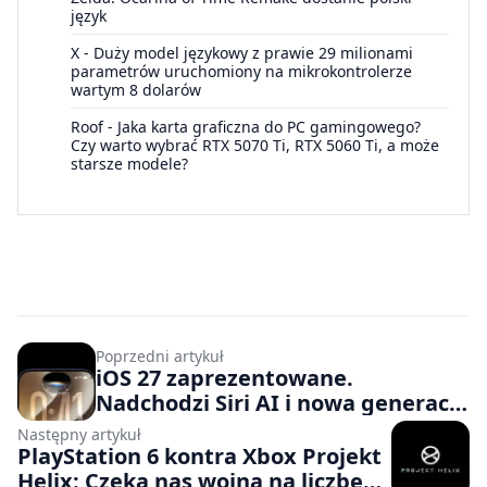
język
X
-
Duży model językowy z prawie 29 milionami
parametrów uruchomiony na mikrokontrolerze
wartym 8 dolarów
Roof
-
Jaka karta graficzna do PC gamingowego?
Czy warto wybrać RTX 5070 Ti, RTX 5060 Ti, a może
starsze modele?
Poprzedni artykuł
iOS 27 zaprezentowane.
Nadchodzi Siri AI i nowa generacja
Apple Intelligence, ale nie dla
Następny artykuł
użytkowników z UE
PlayStation 6 kontra Xbox Projekt
Helix: Czeka nas wojna na liczbę