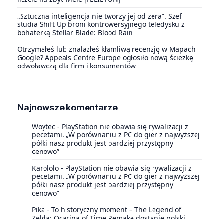
„Sztuczna inteligencja nie tworzy jej od zera”. Szef
studia Shift Up broni kontrowersyjnego teledysku z
bohaterką Stellar Blade: Blood Rain
Otrzymałeś lub znalazłeś kłamliwą recenzję w Mapach
Google? Appeals Centre Europe ogłosiło nową ścieżkę
odwoławczą dla firm i konsumentów
Najnowsze komentarze
Woytec
-
PlayStation nie obawia się rywalizacji z
pecetami. „W porównaniu z PC do gier z najwyższej
półki nasz produkt jest bardziej przystępny
cenowo”
Karololo
-
PlayStation nie obawia się rywalizacji z
pecetami. „W porównaniu z PC do gier z najwyższej
półki nasz produkt jest bardziej przystępny
cenowo”
Pika
-
To historyczny moment – The Legend of
Zelda: Ocarina of Time Remake dostanie polski