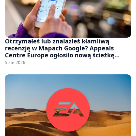
Otrzymałeś lub znalazłeś kłamliwą
recenzję w Mapach Google? Appeals
Centre Europe ogłosiło nową ścieżkę
odwoławczą dla firm i konsumentów
5 sie 2026