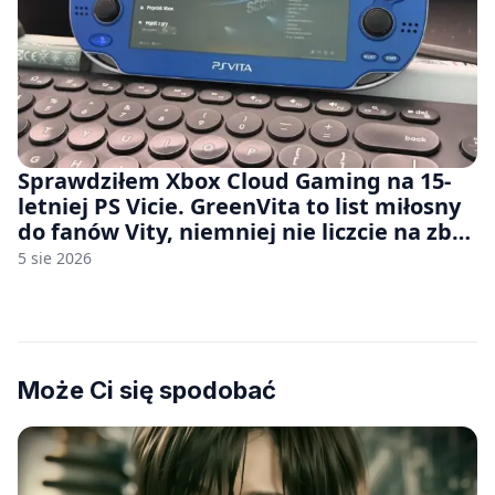
Sprawdziłem Xbox Cloud Gaming na 15-
letniej PS Vicie. GreenVita to list miłosny
do fanów Vity, niemniej nie liczcie na zbyt
wiele [FELIETON]
5 sie 2026
Może Ci się spodobać