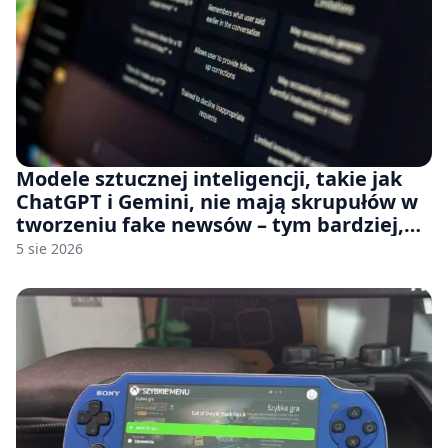
Modele sztucznej inteligencji, takie jak
ChatGPT i Gemini, nie mają skrupułów w
tworzeniu fake newsów – tym bardziej,
jeśli rozmawiasz z nimi po polsku
5 sie 2026