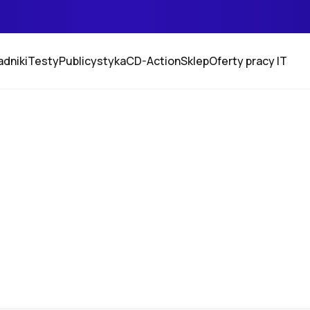
adniki
Testy
Publicystyka
CD-Action
Sklep
Oferty pracy IT