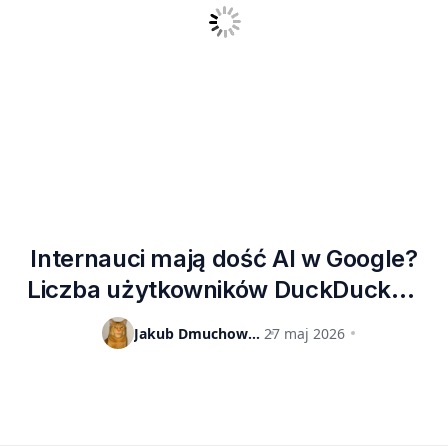
Internauci mają dość AI w Google?
Liczba użytkowników DuckDuckGo
wzrosła o 30%
Jakub Dmuchowski
27 maj 2026