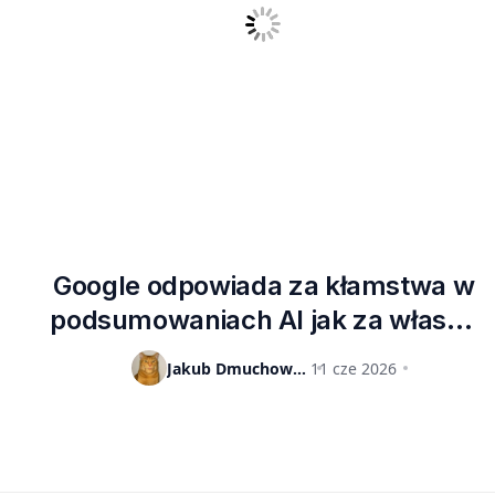
Google odpowiada za kłamstwa w
podsumowaniach AI jak za własne
słowa? Przełomowy wyrok w
Jakub Dmuchowski
11 cze 2026
Niemczech