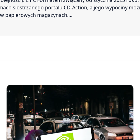
 kolejności). Z PC Formatem związany od stycznia 2025 roku.
amach siostrzanego portalu CD-Action, a jego wypociny mo
ć w papierowych magazynach.…