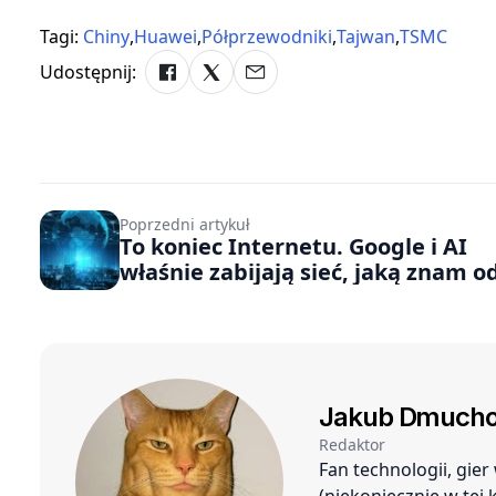
Tagi:
Chiny
,
Huawei
,
Półprzewodniki
,
Tajwan
,
TSMC
Udostępnij:
Poprzedni artykuł
To koniec Internetu. Google i AI
właśnie zabijają sieć, jaką znam od
Jakub Dmucho
Redaktor
Fan technologii, gie