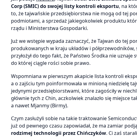
Corp (SMIC)
do swojej listy kontroli eksportu
, na któ
to, że tajwańskie przedsiębiorstwa nie mogą od tej
podmiotami, a sprzedaż jakiegokolwiek produktu któ
rządu i Ministerstwa Gospodarki.
Już we wstępie wypada zaznaczyć, że Tajwan do tej po
produkowanych w kraju układów i półprzewodników, s
przyłożył do tego fakt, że Państwo Środka nie uznaje 
do której ciągle rości sobie prawo.
Wspomniana w pierwszym akapicie lista kontroli ekspo
a o zajściu tym poinformowała w minioną niedzielę taj
jedynymi przedsiębiorstwami, które zagościły w nie
głównie tych z Chin, aczkolwiek znalazło się miejsce ta
a nawet Mjanmy (Birmy).
Czym zasłużyli sobie na takie traktowanie Semicondu
już od pewnego czasu zapowiadał, że ma zamiar podj
rodzimej technologii przez Chińczyków
. Ci zaś sta