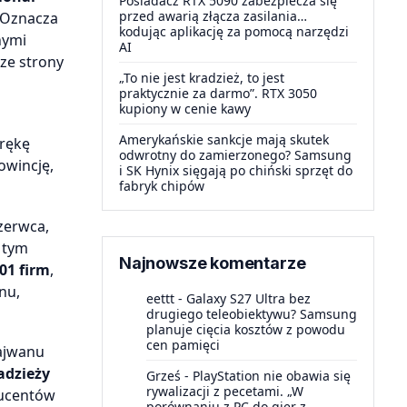
Posiadacz RTX 5090 zabezpiecza się
przed awarią złącza zasilania…
. Oznacza
kodując aplikację za pomocą narzędzi
nymi
AI
ze strony
„To nie jest kradzież, to jest
praktycznie za darmo”. RTX 3050
kupiony w cenie kawy
Amerykańskie sankcje mają skutek
 rękę
odwrotny do zamierzonego? Samsung
owincję,
i SK Hynix sięgają po chiński sprzęt do
fabryk chipów
zerwca,
y tym
Najnowsze komentarze
01 firm
,
nu,
eettt
-
Galaxy S27 Ultra bez
drugiego teleobiektywu? Samsung
planuje cięcia kosztów z powodu
cen pamięci
Tajwanu
adzieży
Grześ
-
PlayStation nie obawia się
rywalizacji z pecetami. „W
ducentów
porównaniu z PC do gier z