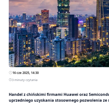
16 cze 2025, 14:30
3 minuty czytania
Handel z chińskimi firmami Huawei oraz Semicondu
uprzedniego uzyskania stosownego pozwolenia ze 