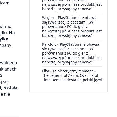
icami
najwyższej półki nasz produkt jest
bardziej przystępny cenowo”
Woytec
-
PlayStation nie obawia
się rywalizacji z pecetami. „W
owinno
porównaniu z PC do gier z
najwyższej półki nasz produkt jest
ndlu.
Na
bardziej przystępny cenowo”
ylko
Karololo
-
PlayStation nie obawia
ompany
się rywalizacji z pecetami. „W
porównaniu z PC do gier z
najwyższej półki nasz produkt jest
bardziej przystępny cenowo”
w wolnego
układach.
Pika
-
To historyczny moment –
go
The Legend of Zelda: Ocarina of
Time Remake dostanie polski język
ą się
, została
ie nie