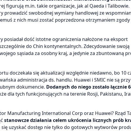
rej figurują m.in. takie organizacje, jak al Qaeda i Talibowie
 pory prowadzić swobodnej wymiany handlowej ze wspomnia
remuś z nich musi zostać poprzedzona otrzymaniem zgody 
ry posiadał dość istotne ograniczenia nałożone na eksport
zczególnie do Chin kontynentalnych. Zdecydowanie swoją
swojego sąsiada za osobny kraj, a jedynie za zbuntowaną pr
rtu doczekała się aktualizacji względnie niedawno, bo 10 c
wańska administracja ds. handlu. Huawei i SMIC nie są prz
chlubnym dokumencie.
Dodanych do niego zostało łącznie 6
kże dla tych funkcjonujących na terenie Rosji, Pakistanu, Ira
ctor Manufacturing International Corp oraz Huawei? Rząd 
ąć
stanowcze działania celem ukrócenia licznych prób kr
rali się uzyskać dostęp nie tylko do gotowych wytworów pro