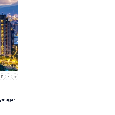
wymagał