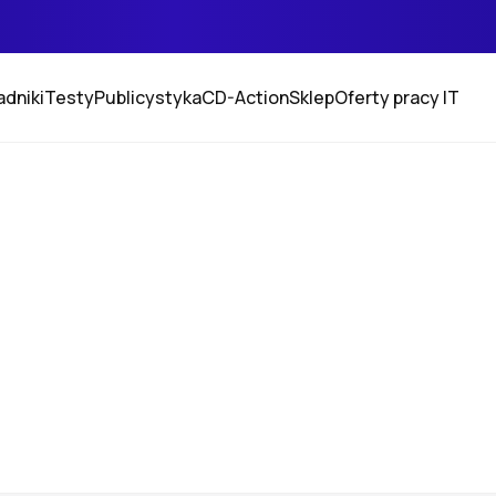
adniki
Testy
Publicystyka
CD-Action
Sklep
Oferty pracy IT