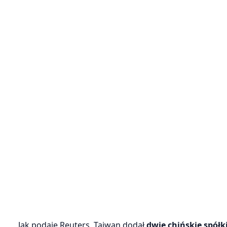
Jak podaje
Reuters
, Tajwan dodał
dwie chińskie spół