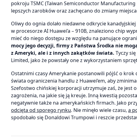
pokroju TSMC (Taiwan Semiconductor Manufacturing Co
lepszych zarobków oraz zachęcano do zmiany miejsca 
Oliwy do ognia dolało niedawne odkrycie kanadyjskiej f
w procesorze AI Huawei’a – 910B, znaleziono chip wy
mieć do niego dostępu ze względu na panujące ogran
mocy jego decyzji, firmy z Państwa Środka nie mo
z Ameryki, ale i z innych zakątków świata.
Tyczy się
Limited, jako że powstały one z wykorzystaniem sprz
Ostatnimi czasy Amerykanie postanowili pójść o krok 
świata ograniczenia handlu z Huawei’em, aby zminimal
Szefostwo chińskiej korporacji utrzymuje zaś, że jest
zagrożenia, na jakie się ją kreuje. Inną kwestią pozost
negatywnie także na amerykańskich firmach. Jako pr
odcięta od sporego rynku
. Nie minęło wiele czasu,
a p
spodobało się Donaldowi Trumpowi i reszcie przedstaw