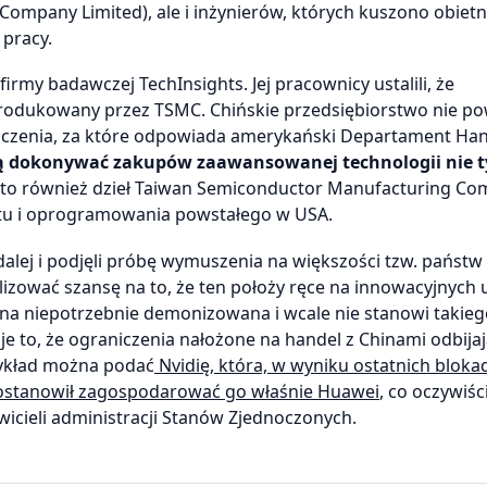
mpany Limited), ale i inżynierów, których kuszono obietn
pracy.
irmy badawczej TechInsights. Jej pracownicy ustalili, że
produkowany przez TSMC. Chińskie przedsiębiorstwo nie p
iczenia, za które odpowiada amerykański Departament Ha
gą dokonywać zakupów zaawansowanej technologii nie t
 to również dzieł Taiwan Semiconductor Manufacturing C
ętu i oprogramowania powstałego w USA.
dalej i podjęli próbę wymuszenia na większości tzw. państ
izować szansę na to, że ten położy ręce na innowacyjnych 
 ona niepotrzebnie demonizowana i wcale nie stanowi takie
aje to, że ograniczenia nałożone na handel z Chinami odbijaj
zykład można podać
Nvidię, która, w wyniku ostatnich blokad
ostanowił zagospodarować go właśnie Huawei
, co oczywiśc
icieli administracji Stanów Zjednoczonych.