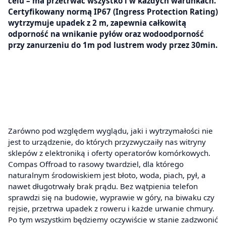
celu – ma przetrwać wszystko i w każdych warunkach.
Certyfikowany normą IP67 (Ingress Protection Rating)
wytrzymuje upadek z 2 m, zapewnia całkowitą
odporność na wnikanie pyłów oraz wodoodporność
przy zanurzeniu do 1m pod lustrem wody przez 30min.
Zarówno pod względem wyglądu, jaki i wytrzymałości nie
jest to urządzenie, do których przyzwyczaiły nas witryny
sklepów z elektroniką i oferty operatorów komórkowych.
Compas Offroad to rasowy twardziel, dla którego
naturalnym środowiskiem jest błoto, woda, piach, pył, a
nawet długotrwały brak prądu. Bez wątpienia telefon
sprawdzi się na budowie, wyprawie w góry, na biwaku czy
rejsie, przetrwa upadek z roweru i każde urwanie chmury.
Po tym wszystkim będziemy oczywiście w stanie zadzwonić