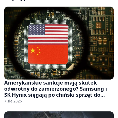
Amerykańskie sankcje mają skutek
odwrotny do zamierzonego? Samsung i
SK Hynix sięgają po chiński sprzęt do
fabryk chipów
7 sie 2026