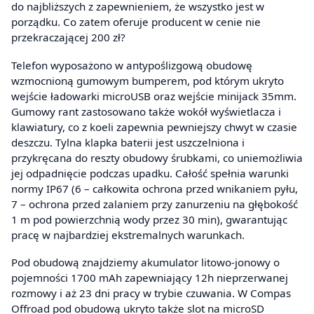
do najbliższych z zapewnieniem, że wszystko jest w
porządku. Co zatem oferuje producent w cenie nie
przekraczającej 200 zł?
Telefon wyposażono w antypoślizgową obudowę
wzmocnioną gumowym bumperem, pod którym ukryto
wejście ładowarki microUSB oraz wejście minijack 35mm.
Gumowy rant zastosowano także wokół wyświetlacza i
klawiatury, co z koeli zapewnia pewniejszy chwyt w czasie
deszczu. Tylna klapka baterii jest uszczelniona i
przykręcana do reszty obudowy śrubkami, co uniemożliwia
jej odpadnięcie podczas upadku. Całość spełnia warunki
normy IP67 (6 – całkowita ochrona przed wnikaniem pyłu,
7 – ochrona przed zalaniem przy zanurzeniu na głębokość
1 m pod powierzchnią wody przez 30 min), gwarantując
pracę w najbardziej ekstremalnych warunkach.
Pod obudową znajdziemy akumulator litowo-jonowy o
pojemności 1700 mAh zapewniający 12h nieprzerwanej
rozmowy i aż 23 dni pracy w trybie czuwania. W Compas
Offroad pod obudową ukryto także slot na microSD