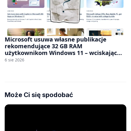
Microsoft usuwa własne publikacje
rekomendujące 32 GB RAM
użytkownikom Windows 11 – wciskając
nam przy tym komputery z 8 GB RAM po
6 sie 2026
zawyżonych cenach
Może Ci się spodobać