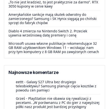
„To nie jest kradzież, to jest praktycznie za darmo”. RTX
3050 kupiony w cenie kawy
Amerykańskie sankcje mają skutek odwrotny do
zamierzonego? Samsung i SK Hynix sięgają po chiński
sprzęt do fabryk chipów
Diablo 4 zmierza na Nintendo Switch 2. Przeciek
ujawnia wrześniową datę premiery i cenę
Microsoft usuwa własne publikacje rekomendujące 32
GB RAM użytkownikom Windows 11 – wciskając nam
przy tym komputery z 8 GB RAM po zawyżonych cenach
Najnowsze komentarze
eettt
-
Galaxy S27 Ultra bez drugiego
teleobiektywu? Samsung planuje cięcia kosztów z
powodu cen pamięci
Grześ
-
PlayStation nie obawia się rywalizacji z
pecetami. „W porównaniu z PC do gier z najwyższej
półki nasz produkt jest bardziej przystępny