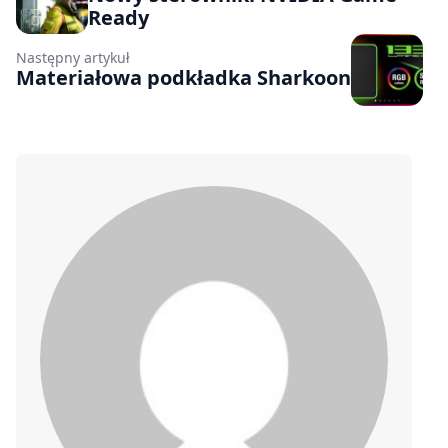
Ready
Następny artykuł
Materiałowa podkładka Sharkoon