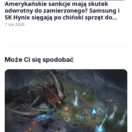
Amerykańskie sankcje mają skutek
odwrotny do zamierzonego? Samsung i
SK Hynix sięgają po chiński sprzęt do
fabryk chipów
7 sie 2026
Może Ci się spodobać