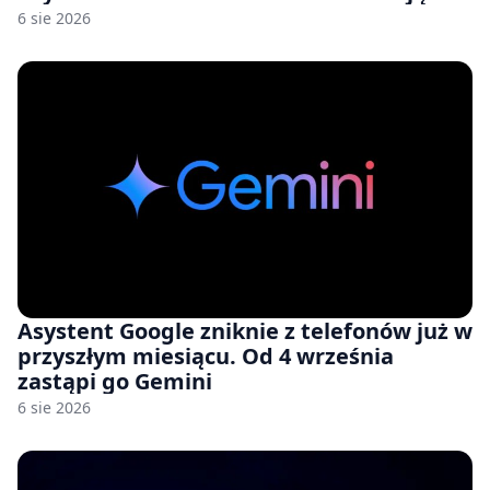
nam przy tym komputery z 8 GB RAM po
6 sie 2026
zawyżonych cenach
Asystent Google zniknie z telefonów już w
przyszłym miesiącu. Od 4 września
zastąpi go Gemini
6 sie 2026