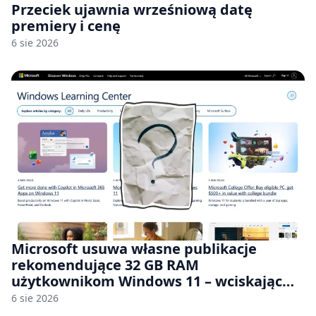
Przeciek ujawnia wrześniową datę
premiery i cenę
6 sie 2026
Microsoft usuwa własne publikacje
rekomendujące 32 GB RAM
użytkownikom Windows 11 – wciskając
nam przy tym komputery z 8 GB RAM po
6 sie 2026
zawyżonych cenach