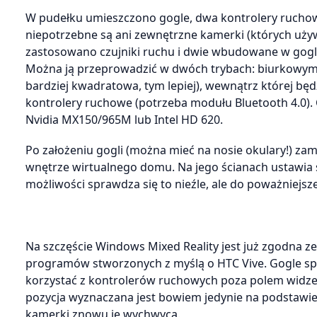
W pudełku umieszczono gogle, dwa kontrolery ruchowe 
niepotrzebne są ani zewnętrzne kamerki (których używ
zastosowano czujniki ruchu i dwie wbudowane w gogle
Można ją przeprowadzić w dwóch trybach: biurkowym 
bardziej kwadratowa, tym lepiej), wewnątrz której bę
kontrolery ruchowe (potrzeba modułu Bluetooth 4.0).
Nvidia MX150/965M lub Intel HD 620.
Po założeniu gogli (można mieć na nosie okulary!) za
wnętrze wirtualnego domu. Na jego ścianach ustawia się
możliwości sprawdza się to nieźle, ale do poważniejszej
Na szczęście Windows Mixed Reality jest już zgodna ze
programów stworzonych z myślą o HTC Vive. Gogle spraw
korzystać z kontrolerów ruchowych poza polem widzeni
pozycja wyznaczana jest bowiem jedynie na podstaw
kamerki znowu je wychwycą.