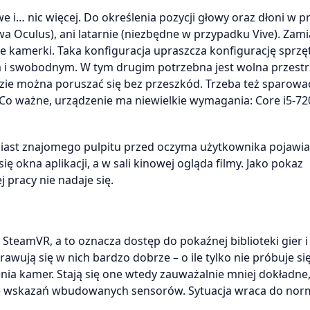
i… nic więcej. Do określenia pozycji głowy oraz dłoni w pr
a Oculus), ani latarnie (niezbędne w przypadku Vive). Zami
 kamerki. Taka konfiguracja upraszcza konfigurację sprzę
i swobodnym. W tym drugim potrzebna jest wolna przestr
dzie można poruszać się bez przeszkód. Trzeba też sparowa
 Co ważne, urządzenie ma niewielkie wymagania: Core i5-7
miast znajomego pulpitu przed oczyma użytkownika pojawia
 okna aplikacji, a w sali kinowej ogląda filmy. Jako pokaz
 pracy nie nadaje się.
 SteamVR, a to oznacza dostęp do pokaźnej biblioteki gier i
ują się w nich bardzo dobrze – o ile tylko nie próbuje si
a kamer. Stają się one wtedy zauważalnie mniej dokładne,
ie wskazań wbudowanych sensorów. Sytuacja wraca do nor