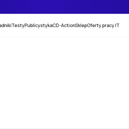
adniki
Testy
Publicystyka
CD-Action
Sklep
Oferty pracy IT