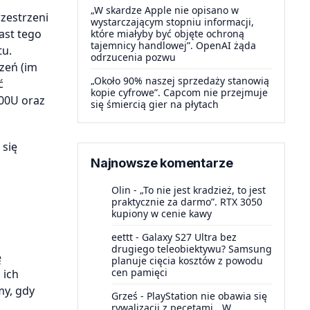
„W skardze Apple nie opisano w
zestrzeni
wystarczającym stopniu informacji,
ast tego
które miałyby być objęte ochroną
tajemnicy handlowej”. OpenAI żąda
tu.
odrzucenia pozwu
zeń (im
„Około 90% naszej sprzedaży stanowią
ć
kopie cyfrowe”. Capcom nie przejmuje
200U oraz
się śmiercią gier na płytach
 się
Najnowsze komentarze
Olin
-
„To nie jest kradzież, to jest
praktycznie za darmo”. RTX 3050
kupiony w cenie kawy
eettt
-
Galaxy S27 Ultra bez
drugiego teleobiektywu? Samsung
ę
planuje cięcia kosztów z powodu
cen pamięci
 ich
my, gdy
Grześ
-
PlayStation nie obawia się
rywalizacji z pecetami. „W