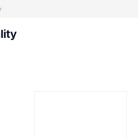
y
lity