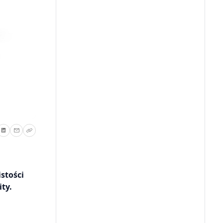
stości
ity.