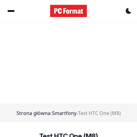
Pr
Strona główna
›
Smartfony
›
Test HTC One (M8)
Test HTC One (M8)