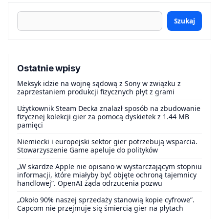
Szukaj
Ostatnie wpisy
Meksyk idzie na wojnę sądową z Sony w związku z
zaprzestaniem produkcji fizycznych płyt z grami
Użytkownik Steam Decka znalazł sposób na zbudowanie
fizycznej kolekcji gier za pomocą dyskietek z 1.44 MB
pamięci
Niemiecki i europejski sektor gier potrzebują wsparcia.
Stowarzyszenie Game apeluje do polityków
„W skardze Apple nie opisano w wystarczającym stopniu
informacji, które miałyby być objęte ochroną tajemnicy
handlowej”. OpenAI żąda odrzucenia pozwu
„Około 90% naszej sprzedaży stanowią kopie cyfrowe”.
Capcom nie przejmuje się śmiercią gier na płytach