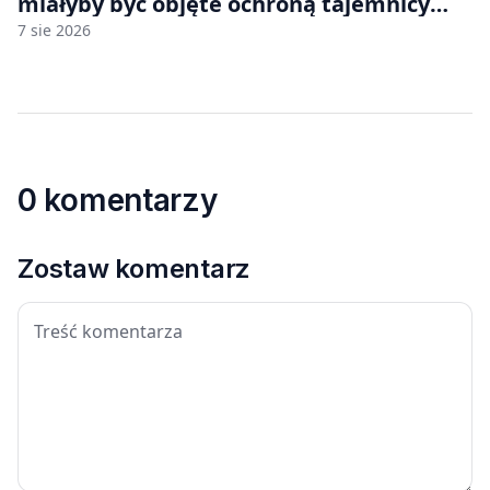
miałyby być objęte ochroną tajemnicy
handlowej”. OpenAI żąda odrzucenia
7 sie 2026
pozwu
0 komentarzy
Zostaw komentarz