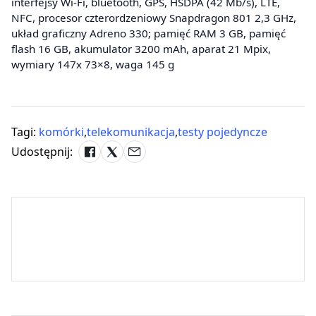
interfejsy Wi-Fi, bluetooth, GPS, HSDPA (42 Mb/s), LTE,
NFC, procesor czterordzeniowy Snapdragon 801 2,3 GHz,
układ graficzny Adreno 330; pamięć RAM 3 GB, pamięć
flash 16 GB, akumulator 3200 mAh, aparat 21 Mpix,
wymiary 147x 73×8, waga 145 g
Tagi:
komórki
,
telekomunikacja
,
testy pojedyncze
Udostępnij: