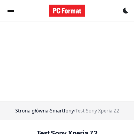
Pr
Strona główna
›
Smartfony
›
Test Sony Xperia Z2
Test Sony Xperia Z2