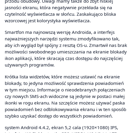
przodu obudowy. Uwagi mamy także do zbyt niskiej
jasności ekranu, która negatywnie przekłada się na
czytelność wyświetlacza w słońcu. Zaskakująco bliska
wzorcowej jest kolorystyka wyświetlacza.
Smartfon ma najnowszą wersję Androida, a interfejs
najważniejszych narzędzi systemu zmodyfikowano tak,
aby ich wygląd był spójny z resztą OS-u. Zmartwił nas brak
możliwości swobodnego umieszczania na ekranie blokady
ikon aplikacji, które skracają czas dostępu do najczęściej
używanych programów.
Krótka lista widżetów, które możesz ustawić na ekranie
blokady, to jedyna możliwość sprawdzenia powiadomień
w tym miejscu. Informacje o nieodebranych połączeniach
czy nowych SMS-ach widoczne są jedynie w postaci małej
ikonki w rogu ekranu. Na szczęście możesz używać paska
powiadomień bez odblokowywania ekranu i w ten sposób
szybko uzyskać dostęp do wszystkich powiadomień.
system Android 4.4.2, ekran 5,2 cala (1920×1080) IPS,