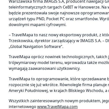
Warszawska firma IMAGIS S.A, producent nawigacji GP
teleinformatycznych targach CeBIT w Hanowerze. Na w
będzie prezentowała swoje najnowsze oprogramowanie
urządzeń typu PND, Pocket PC oraz smartfonów. Wyróżn
dowolnymi mapami cyfrowymi.
– TravelMapa to nasz nowy eksportowy produkt, z kt
Trzeskowska, dyrektor zarządzający w IMAGIS S.A. – 
„Global Navigation Software”.
TravelMapa oprócz nowinek technologicznych, takich 
trójwymiarowy model terenu, wprowadza także możliw
wymagają zaawansowani użytkownicy.
TravelMapa to oprogramowanie, które sprzedawane b
rozpocznie się już wkrótce. Równolegle firma planuje 
Ameryki Południowej, w krajach Bliskiego Wschodu, a 
Wszystkich zainteresowanych nowym produktem, jego 
internetowego
www.TravelMapa.com