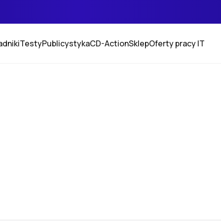
adniki
Testy
Publicystyka
CD-Action
Sklep
Oferty pracy IT