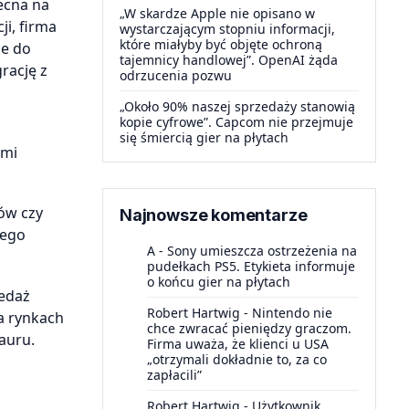
ecna na
„W skardze Apple nie opisano w
i, firma
wystarczającym stopniu informacji,
które miałyby być objęte ochroną
ne do
tajemnicy handlowej”. OpenAI żąda
rację z
odrzucenia pozwu
„Około 90% naszej sprzedaży stanowią
kopie cyfrowe”. Capcom nie przejmuje
a
się śmiercią gier na płytach
zmi
ów czy
Najnowsze komentarze
zego
A
-
Sony umieszcza ostrzeżenia na
pudełkach PS5. Etykieta informuje
o końcu gier na płytach
edaż
Robert Hartwig
-
Nintendo nie
na rynkach
chce zwracać pieniędzy graczom.
auru.
Firma uważa, że klienci u USA
„otrzymali dokładnie to, za co
zapłacili”
Robert Hartwig
-
Użytkownik