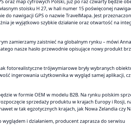
S oraz map cyfrowych Polski, już po raz czwarty będzie ob
łasnym stoisku H 27, w hali numer 15 poświęconej nawigacj
 do nawigacji GPS o nazwie TravelMapa. Jest przeznaczo
ia je wyjątkowo szybkie działanie oraz otwartość na integ
órym zamierzamy zaistnieć na globalnym rynku – mówi Ann
Dlatego nasze hasło przewodnie opisujące nowy produkt br
jak fotorealistyczne trójwymiarowe bryły wybranych obiekt
ość ingerowania użytkownika w wygląd samej aplikacji, c
ędzie w formie OEM w modelu B2B. Na rynku polskim sprz
rozpoczęcie sprzedaży produktu w krajach Europy i Rosji, 
nawet w tak egzotycznych krajach, jak Nowa Zelandia czy N
wyglądem i działaniem, producent zaprasza do serwisu