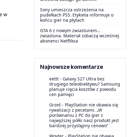
Sony umieszcza ostrzeżenia na
je w
pudełkach PS5. Etykieta informuje o
końcu gier na płytach
GTA 6 z nowym zwiastunem…
zwiastuna. Materiał zobaczą wcześniej
abonenci Netfliksa
Najnowsze komentarze
eettt
-
Galaxy S27 Ultra bez
drugiego teleobiektywu? Samsung
planuje cięcia kosztów z powodu
cen pamięci
Grześ
-
PlayStation nie obawia się
rywalizacji z pecetami. „W
porównaniu z PC do gier z
najwyższej półki nasz produkt jest
bardziej przystępny cenowo”
Woytec
-
PlayStation nie obawia