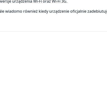
ersje urządzenia Wi-Fi oraz Wi-Fi 3G.
Nie wiadomo również kiedy urządzenie oficjalnie zadebiutu