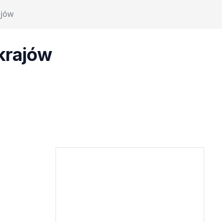
ajów
 krajów