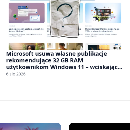
Microsoft usuwa własne publikacje
rekomendujące 32 GB RAM
użytkownikom Windows 11 – wciskając
nam przy tym komputery z 8 GB RAM po
6 sie 2026
zawyżonych cenach