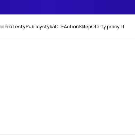
adniki
Testy
Publicystyka
CD-Action
Sklep
Oferty pracy IT