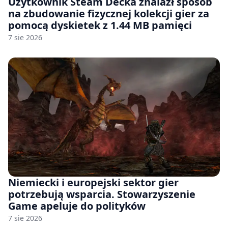
Użytkownik Steam Decka znalazł sposób
na zbudowanie fizycznej kolekcji gier za
pomocą dyskietek z 1.44 MB pamięci
7 sie 2026
Niemiecki i europejski sektor gier
potrzebują wsparcia. Stowarzyszenie
Game apeluje do polityków
7 sie 2026