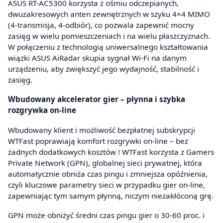
ASUS RT-AC5300 korzysta z ośmiu odczepianych,
dwuzakresowych anten zewnętrznych w szyku 4×4 MIMO
(4-transmisja, 4-odbiór), co pozwala zapewnić mocny
zasięg w wielu pomieszczeniach i na wielu płaszczyznach.
W połączeniu z technologią uniwersalnego kształtowania
wiązki ASUS AiRadar skupia sygnał Wi-Fi na danym
urządzeniu, aby zwiększyć jego wydajność, stabilność i
zasięg.
Wbudowany akcelerator gier – płynna i szybka
rozgrywka on-line
Wbudowany klient i możliwość bezpłatnej subskrypcji
WTFast poprawiają komfort rozgrywki on-line – bez
żadnych dodatkowych kosztów ! WTFast korzysta z Gamers
Private Network (GPN), globalnej sieci prywatnej, która
automatycznie obniża czas pingu i zmniejsza opóźnienia,
czyli kluczowe parametry sieci w przypadku gier on-line,
zapewniając tym samym płynną, niczym niezakłóconą grę.
GPN może obniżyć średni czas pingu gier o 30-60 proc. i