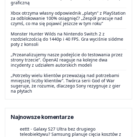
graficzną
Xbox otrzyma własny odpowiednik „platyn” z PlayStation
za odblokowanie 100% osiągnięć? „Zespół pracuje nad
czymś, co ma się pojawić jeszcze w tym roku”
Monster Hunter Wilds na Nintendo Switch 2 z
rozdzielczością do 1440p i 40 FPS. Gra wyciśnie siódme
poty z konsoli
„Przeanalizujemy nasze podejście do testowania przez
strony trzecie”. OpenAI reaguje na kolejne dwa
incydenty z udziałem autorskich modeli
„Potrzeby wielu klientów przeważają nad potrzebami
mniejszej liczby klientów”. Twórca serii God of War
sugeruje, że rozumie, dlaczego Sony rezygnuje z gier
na płytach
Najnowsze komentarze
eettt
-
Galaxy S27 Ultra bez drugiego
teleobiektywu? Samsung planuje cięcia kosztów z