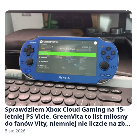
Sprawdziłem Xbox Cloud Gaming na 15-
letniej PS Vicie. GreenVita to list miłosny
do fanów Vity, niemniej nie liczcie na zbyt
wiele [FELIETON]
5 sie 2026