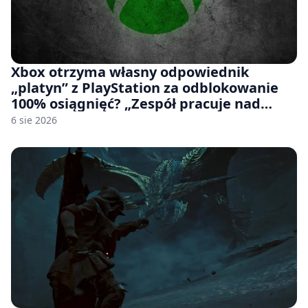
Xbox otrzyma własny odpowiednik
„platyn” z PlayStation za odblokowanie
100% osiągnięć? „Zespół pracuje nad
czymś, co ma się pojawić jeszcze w tym
6 sie 2026
roku”