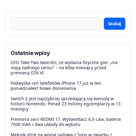
Szukaj
Ostatnie wpisy
CEO Take-Two twierdzi, że wydania fizyczne gier „nie
mają żadnego sensu” – na kilka miesięcy przed
premierą GTA VI
Podwyżka cen telefonów iPhone 17 już w ten
poniedziałek? Nowe doniesienia
Switch 2 jest najszybciej sprzedającą się konsolą w
historii Nintendo. Ponad 23 miliony egzemplarzy w 13
miesięcy
Premiera serii REDMI 17. Wyświetlacz 6,9 cala, bateria
7500 mAh i dwa układy do wyboru
Meksyk idzie na wojnę sądową z Sony w związku z