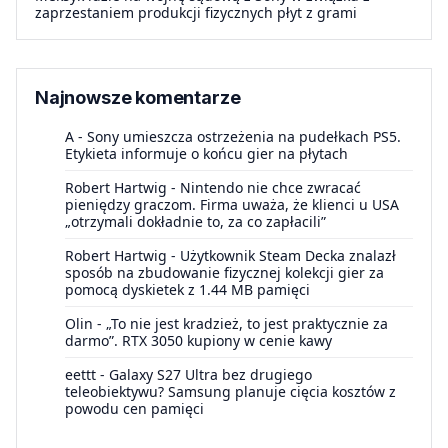
zaprzestaniem produkcji fizycznych płyt z grami
Najnowsze komentarze
A
-
Sony umieszcza ostrzeżenia na pudełkach PS5.
Etykieta informuje o końcu gier na płytach
Robert Hartwig
-
Nintendo nie chce zwracać
pieniędzy graczom. Firma uważa, że klienci u USA
„otrzymali dokładnie to, za co zapłacili”
Robert Hartwig
-
Użytkownik Steam Decka znalazł
sposób na zbudowanie fizycznej kolekcji gier za
pomocą dyskietek z 1.44 MB pamięci
Olin
-
„To nie jest kradzież, to jest praktycznie za
darmo”. RTX 3050 kupiony w cenie kawy
eettt
-
Galaxy S27 Ultra bez drugiego
teleobiektywu? Samsung planuje cięcia kosztów z
powodu cen pamięci