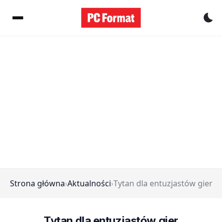
Pr
Strona główna
›
Aktualności
›
Tytan dla entuzjastów gier
Tytan dla entuzjastów gier