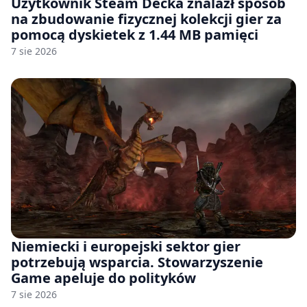
Użytkownik Steam Decka znalazł sposób
na zbudowanie fizycznej kolekcji gier za
pomocą dyskietek z 1.44 MB pamięci
7 sie 2026
Niemiecki i europejski sektor gier
potrzebują wsparcia. Stowarzyszenie
Game apeluje do polityków
7 sie 2026