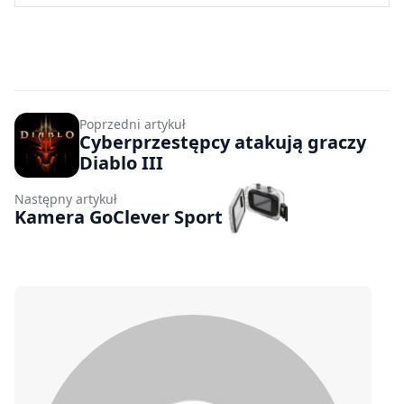
Poprzedni artykuł
Cyberprzestępcy atakują graczy
Diablo III
Następny artykuł
Kamera GoClever Sport