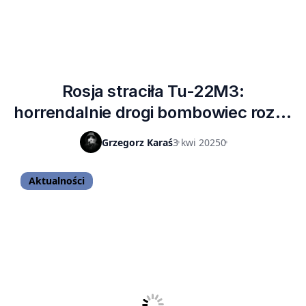
Rosja straciła Tu-22M3:
horrendalnie drogi bombowiec rozbił
się na Syberii. Co wiemy o tej
Grzegorz Karaś
3 kwi 2025
0
konstrukcji?
Aktualności