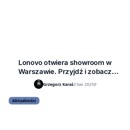
Lonovo otwiera showroom w
Warszawie. Przyjdź i zobacz
najnowsze urządzenia tego
Grzegorz Karaś
2 kwi 2025
0
producenta
Aktualności