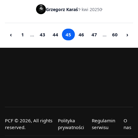
Grzegorz Karaś
1 kwi 2025
0
‹
›
1
…
43
44
45
46
47
…
60
PCF © 2026, All rights
Polityka
Regulamin
O
reserved.
prywatności
serwisu
nas