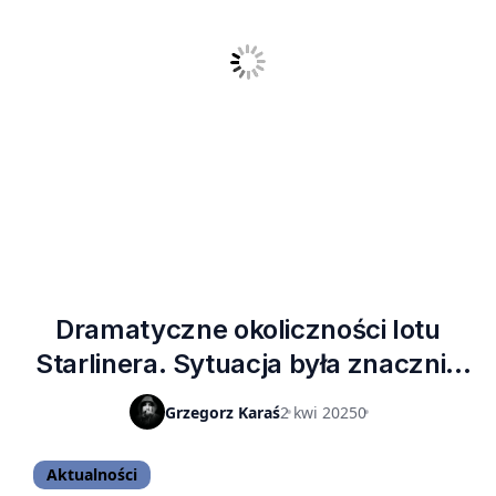
Dramatyczne okoliczności lotu
Starlinera. Sytuacja była znacznie
gorsza niż przekazywano mediom
Grzegorz Karaś
2 kwi 2025
0
Aktualności