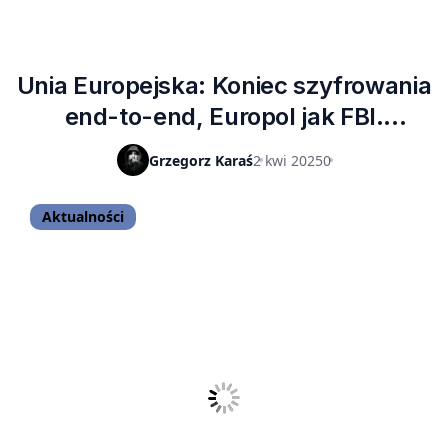
Unia Europejska: Koniec szyfrowania
end-to-end, Europol jak FBI.
Zwiastun dużych zmian
Grzegorz Karaś
2 kwi 2025
0
Aktualności