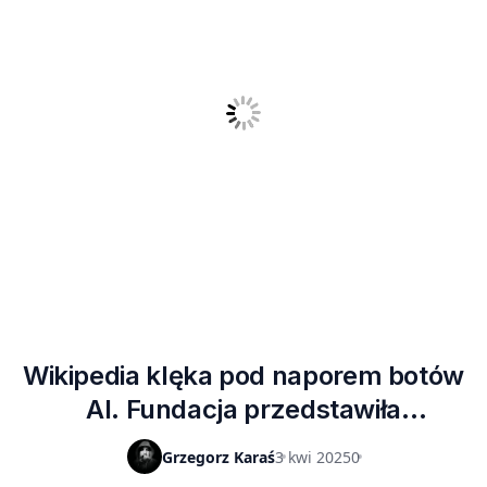
Wikipedia klęka pod naporem botów
AI. Fundacja przedstawiła
zatrważające dane
Grzegorz Karaś
3 kwi 2025
0