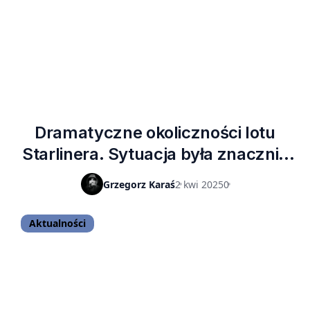
Dramatyczne okoliczności lotu
Starlinera. Sytuacja była znacznie
gorsza niż przekazywano mediom
Grzegorz Karaś
2 kwi 2025
0
Aktualności