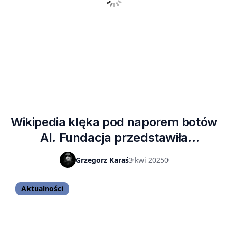
Wikipedia klęka pod naporem botów
AI. Fundacja przedstawiła
zatrważające dane
Grzegorz Karaś
3 kwi 2025
0
Aktualności