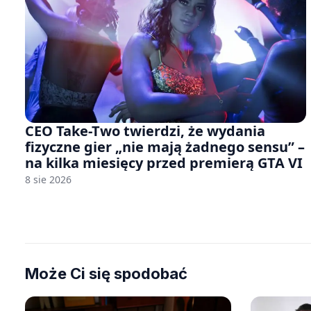
CEO Take-Two twierdzi, że wydania
fizyczne gier „nie mają żadnego sensu” –
na kilka miesięcy przed premierą GTA VI
8 sie 2026
Może Ci się spodobać