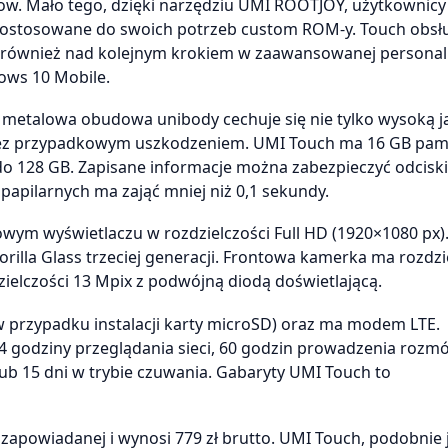
low. Mało tego, dzięki narzędziu UMI ROOTJOY, użytkownic
 dostosowane do swoich potrzeb custom ROM-y. Touch obsł
e również nad kolejnym krokiem w zaawansowanej personali
ows 10 Mobile.
metalowa obudowa unibody cechuje się nie tylko wysoką j
rzez przypadkowym uszkodzeniem. UMI Touch ma 16 GB pam
o 128 GB. Zapisane informacje można zabezpieczyć odciski
papilarnych ma zająć mniej niż 0,1 sekundy.
owym wyświetlaczu w rozdzielczości Full HD (1920×1080 px)
rilla Glass trzeciej generacji. Frontowa kamerka ma rozdzi
zielczości 13 Mpix z podwójną diodą doświetlającą.
w przypadku instalacji karty microSD) oraz ma modem LTE.
 godziny przeglądania sieci, 60 godzin prowadzenia rozmó
lub 15 dni w trybie czuwania. Gabaryty UMI Touch to
zapowiadanej i wynosi 779 zł brutto. UMI Touch, podobnie 