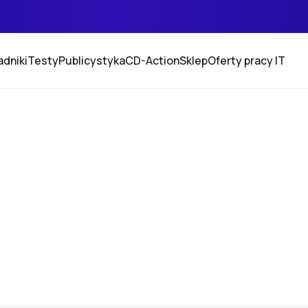
adniki
Testy
Publicystyka
CD-Action
Sklep
Oferty pracy IT