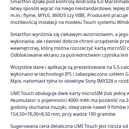
Smartfon działa pod kontrolą Androida 6.0 Marshmal
łatwy sposób wgrać na niego niestandardowe, lepiej
m.in.: flyme, MYUI, 360OS czy VIBE. Producent pracuj
możliwością instalacji na modelu Touch systemu Wind
Smartfon wyróżnia się ciekawym wzornictwem, a jego 
wykonania, ale również dobrze chroni urządzenie p
wewnętrznej, którą można rozszerzyć kartą microSD d
Odblokowanie ekranu za pośrednictwem czytnika linii 
Wszystkie dane i aplikacje są prezentowane na 5,5-cal
wykonano w technologii IPS i zabezpieczono szkłem Go
Mpix, natomiast tylna to obiektyw Sony IMX328 o rozd
UMI Touch obsługuje dwie karty microSIM (lub jedną 
Akumulator o pojemności 4000 mAh ma pozwolić na 24
godziny słuchania muzyki, obejrzenie nawet 9 filmów 
154,50×76,00×8,50 mm, przy wadze 190 gramów.
Sugerowana cena detaliczna UMI Touch jest niższa od 