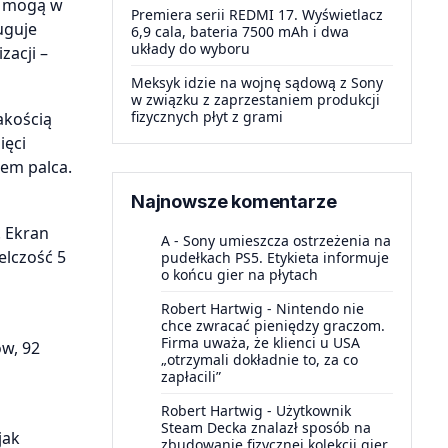
y mogą w
Premiera serii REDMI 17. Wyświetlacz
uguje
6,9 cala, bateria 7500 mAh i dwa
układy do wyboru
zacji –
Meksyk idzie na wojnę sądową z Sony
w związku z zaprzestaniem produkcji
fizycznych płyt z grami
akością
ięci
em palca.
Najnowsze komentarze
. Ekran
A
-
Sony umieszcza ostrzeżenia na
elczość 5
pudełkach PS5. Etykieta informuje
o końcu gier na płytach
Robert Hartwig
-
Nintendo nie
chce zwracać pieniędzy graczom.
Firma uważa, że klienci u USA
w, 92
„otrzymali dokładnie to, za co
zapłacili”
Robert Hartwig
-
Użytkownik
Steam Decka znalazł sposób na
jak
zbudowanie fizycznej kolekcji gier