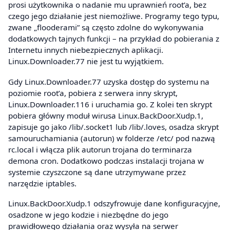
prosi użytkownika o nadanie mu uprawnień root’a, bez
czego jego działanie jest niemożliwe. Programy tego typu,
zwane „flooderami” są często zdolne do wykonywania
dodatkowych tajnych funkcji – na przykład do pobierania z
Internetu innych niebezpiecznych aplikacji.
Linux.Downloader.77 nie jest tu wyjątkiem.
Gdy Linux.Downloader.77 uzyska dostęp do systemu na
poziomie root’a, pobiera z serwera inny skrypt,
Linux.Downloader.116 i uruchamia go. Z kolei ten skrypt
pobiera główny moduł wirusa Linux.BackDoor.Xudp.1,
zapisuje go jako /lib/.socket1 lub /lib/.loves, osadza skrypt
samouruchamiania (autorun) w folderze /etc/ pod nazwą
rc.local i włącza plik autorun trojana do terminarza
demona cron. Dodatkowo podczas instalacji trojana w
systemie czyszczone są dane utrzymywane przez
narzędzie iptables.
Linux.BackDoor.Xudp.1 odszyfrowuje dane konfiguracyjne,
osadzone w jego kodzie i niezbędne do jego
prawidłowego działania oraz wysyła na serwer