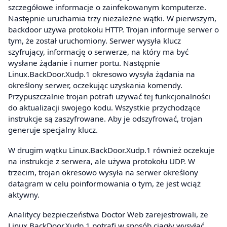
szczegółowe informacje o zainfekowanym komputerze.
Następnie uruchamia trzy niezależne wątki. W pierwszym,
backdoor używa protokołu HTTP. Trojan informuje serwer o
tym, że został uruchomiony. Serwer wysyła klucz
szyfrujący, informację o serwerze, na który ma być
wysłane żądanie i numer portu. Następnie
Linux.BackDoor.Xudp.1 okresowo wysyła żądania na
określony serwer, oczekując uzyskania komendy.
Przypuszczalnie trojan potrafi używać tej funkcjonalności
do aktualizacji swojego kodu. Wszystkie przychodzące
instrukcje są zaszyfrowane. Aby je odszyfrować, trojan
generuje specjalny klucz.
W drugim wątku Linux.BackDoor.Xudp.1 również oczekuje
na instrukcje z serwera, ale używa protokołu UDP. W
trzecim, trojan okresowo wysyła na serwer określony
datagram w celu poinformowania o tym, że jest wciąż
aktywny.
Analitycy bezpieczeństwa Doctor Web zarejestrowali, że
Linux.BackDoor.Xudp.1 potrafi w sposób ciągły wysyłać