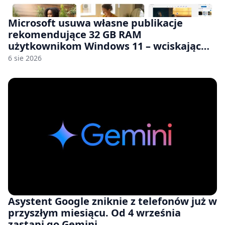
Microsoft usuwa własne publikacje
rekomendujące 32 GB RAM
użytkownikom Windows 11 – wciskając
nam przy tym komputery z 8 GB RAM po
6 sie 2026
zawyżonych cenach
Asystent Google zniknie z telefonów już w
przyszłym miesiącu. Od 4 września
zastąpi go Gemini