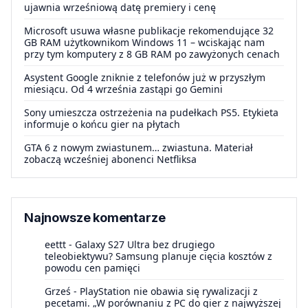
ujawnia wrześniową datę premiery i cenę
Microsoft usuwa własne publikacje rekomendujące 32
GB RAM użytkownikom Windows 11 – wciskając nam
przy tym komputery z 8 GB RAM po zawyżonych cenach
Asystent Google zniknie z telefonów już w przyszłym
miesiącu. Od 4 września zastąpi go Gemini
Sony umieszcza ostrzeżenia na pudełkach PS5. Etykieta
informuje o końcu gier na płytach
GTA 6 z nowym zwiastunem… zwiastuna. Materiał
zobaczą wcześniej abonenci Netfliksa
Najnowsze komentarze
eettt
-
Galaxy S27 Ultra bez drugiego
teleobiektywu? Samsung planuje cięcia kosztów z
powodu cen pamięci
Grześ
-
PlayStation nie obawia się rywalizacji z
pecetami. „W porównaniu z PC do gier z najwyższej