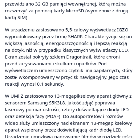
przewidziano 32 GB pamięci wewnętrznej, którą można
rozszerzyć za pomocą karty MicroSD (wymiennie z drugą
kartą SIM).
W urządzeniu zastosowano 5,5-calowy wyświetlacz IGZO
wyprodukowany przez firmę SHARP. Charakteryzuje się on
większą jasnością, energooszczędnością i lepszą reakcją
na dotyk, niż w przypadku klasycznych wyświetlaczy LCD.
Ekran został pokryty szkłem Dragontrail, które chroni
przed zarysowaniami i skutkami upadków. Pod
wyświetlaczem umieszczono czytnik linii papilarnych, który
został wkomponowany w przycisk nawigacyjny. Jego czas
reakcji wynosi 0,1 sekundy.
W UMi Z zastosowano 13-megapikselowy aparat główny z
sensorem Samsung S5K3L8. Jakość zdjęć poprawia
laserowy pomiar ostrości, cztery doświetlające diody LED
oraz detekcja fazy (PDAF). Do autoportretów i rozmów
wideo służy umieszczony nad ekranem 13-megapikselowy
aparat wspierany przez doświetlającą kadr diodę LED.
Urządzenie umożliwia nagrywanie filmów w rozdzielczości