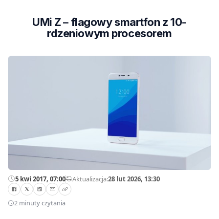
UMi Z – flagowy smartfon z 10-
rdzeniowym procesorem
5 kwi 2017, 07:00
—
Aktualizacja:
28 lut 2026, 13:30
2 minuty czytania