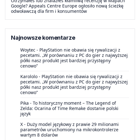
Otrzymałeś lub znalazłeś kłamliwą recenzję w Mapach
Google? Appeals Centre Europe ogłosiło nową ścieżkę
odwoławczą dla firm i konsumentów
Najnowsze komentarze
Woytec
-
PlayStation nie obawia się rywalizacji z
pecetami. „W porównaniu z PC do gier z najwyższej
półki nasz produkt jest bardziej przystępny
cenowo”
Karololo
-
PlayStation nie obawia się rywalizacji z
pecetami. „W porównaniu z PC do gier z najwyższej
półki nasz produkt jest bardziej przystępny
cenowo”
Pika
-
To historyczny moment – The Legend of
Zelda: Ocarina of Time Remake dostanie polski
język
X
-
Duży model językowy z prawie 29 milionami
parametrów uruchomiony na mikrokontrolerze
wartym 8 dolarów