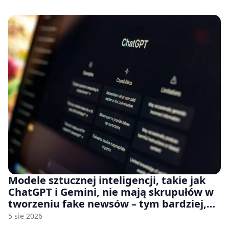
na płytach
Modele sztucznej inteligencji, takie jak
ChatGPT i Gemini, nie mają skrupułów w
tworzeniu fake newsów – tym bardziej,
jeśli rozmawiasz z nimi po polsku
5 sie 2026