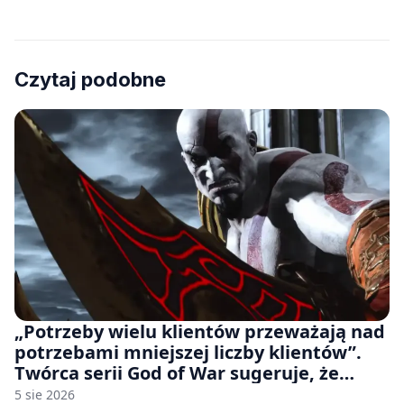
Czytaj podobne
„Potrzeby wielu klientów przeważają nad
potrzebami mniejszej liczby klientów”.
Twórca serii God of War sugeruje, że
rozumie, dlaczego Sony rezygnuje z gier
5 sie 2026