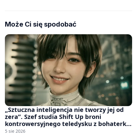
Może Ci się spodobać
„Sztuczna inteligencja nie tworzy jej od
zera”. Szef studia Shift Up broni
kontrowersyjnego teledysku z bohaterką
Stellar Blade: Blood Rain
5 sie 2026