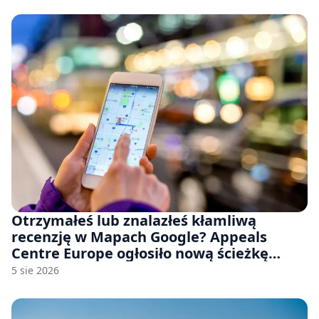
Otrzymałeś lub znalazłeś kłamliwą
recenzję w Mapach Google? Appeals
Centre Europe ogłosiło nową ścieżkę
odwoławczą dla firm i konsumentów
5 sie 2026