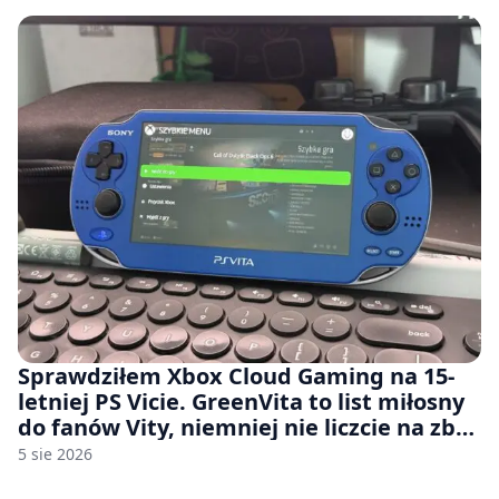
Sprawdziłem Xbox Cloud Gaming na 15-
letniej PS Vicie. GreenVita to list miłosny
do fanów Vity, niemniej nie liczcie na zbyt
wiele [FELIETON]
5 sie 2026