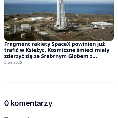
Fragment rakiety SpaceX powinien już
trafić w Księżyc. Kosmiczne śmieci miały
zderzyć się ze Srebrnym Globem z
prędkością 8690 km/h
5 sie 2026
0 komentarzy