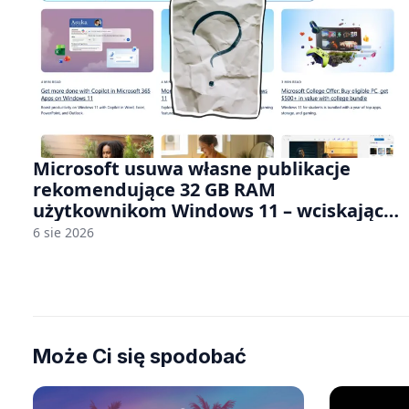
Microsoft usuwa własne publikacje
rekomendujące 32 GB RAM
użytkownikom Windows 11 – wciskając
nam przy tym komputery z 8 GB RAM po
6 sie 2026
zawyżonych cenach
Może Ci się spodobać