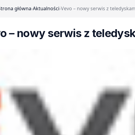
Strona główna
›
Aktualności
›
Vevo – nowy serwis z teledyskam
o – nowy serwis z teledys