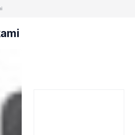
i
kami