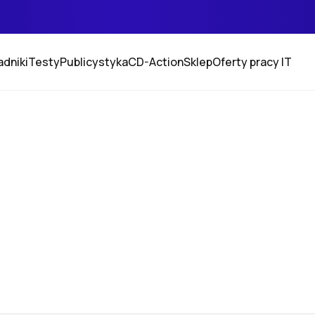
adniki
Testy
Publicystyka
CD-Action
Sklep
Oferty pracy IT