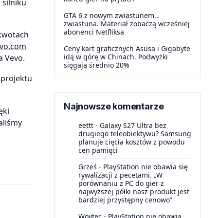
silniku
GTA 6 z nowym zwiastunem…
zwiastuna. Materiał zobaczą wcześniej
abonenci Netfliksa
 kwotach
vo.com
Ceny kart graficznych Asusa i Gigabyte
idą w górę w Chinach. Podwyżki
a Vevo.
sięgają średnio 20%
 projektu
Najnowsze komentarze
ęki
aliśmy
eettt
-
Galaxy S27 Ultra bez
drugiego teleobiektywu? Samsung
planuje cięcia kosztów z powodu
cen pamięci
Grześ
-
PlayStation nie obawia się
rywalizacji z pecetami. „W
porównaniu z PC do gier z
najwyższej półki nasz produkt jest
bardziej przystępny cenowo”
Woytec
-
PlayStation nie obawia