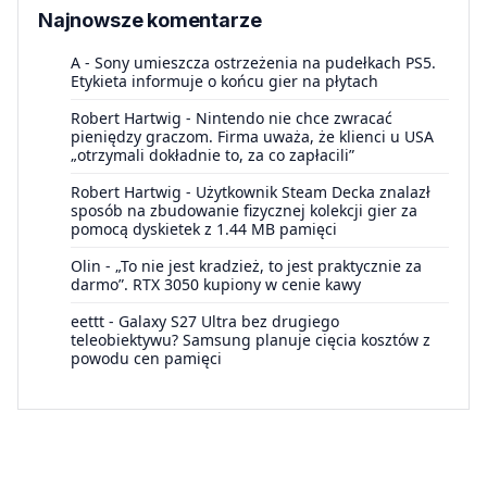
Najnowsze komentarze
A
-
Sony umieszcza ostrzeżenia na pudełkach PS5.
Etykieta informuje o końcu gier na płytach
Robert Hartwig
-
Nintendo nie chce zwracać
pieniędzy graczom. Firma uważa, że klienci u USA
„otrzymali dokładnie to, za co zapłacili”
Robert Hartwig
-
Użytkownik Steam Decka znalazł
sposób na zbudowanie fizycznej kolekcji gier za
pomocą dyskietek z 1.44 MB pamięci
Olin
-
„To nie jest kradzież, to jest praktycznie za
darmo”. RTX 3050 kupiony w cenie kawy
eettt
-
Galaxy S27 Ultra bez drugiego
teleobiektywu? Samsung planuje cięcia kosztów z
powodu cen pamięci