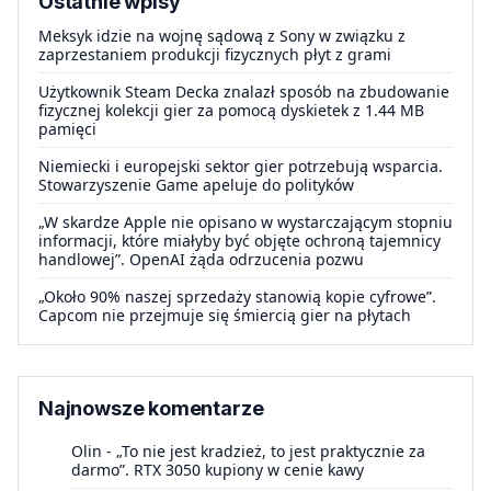
Ostatnie wpisy
Meksyk idzie na wojnę sądową z Sony w związku z
zaprzestaniem produkcji fizycznych płyt z grami
Użytkownik Steam Decka znalazł sposób na zbudowanie
fizycznej kolekcji gier za pomocą dyskietek z 1.44 MB
pamięci
Niemiecki i europejski sektor gier potrzebują wsparcia.
Stowarzyszenie Game apeluje do polityków
„W skardze Apple nie opisano w wystarczającym stopniu
informacji, które miałyby być objęte ochroną tajemnicy
handlowej”. OpenAI żąda odrzucenia pozwu
„Około 90% naszej sprzedaży stanowią kopie cyfrowe”.
Capcom nie przejmuje się śmiercią gier na płytach
Najnowsze komentarze
Olin
-
„To nie jest kradzież, to jest praktycznie za
darmo”. RTX 3050 kupiony w cenie kawy