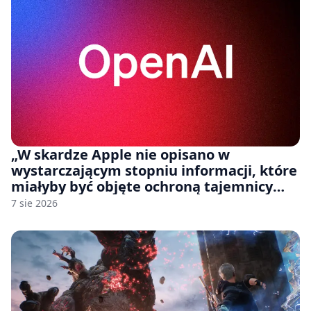
„W skardze Apple nie opisano w
wystarczającym stopniu informacji, które
miałyby być objęte ochroną tajemnicy
handlowej”. OpenAI żąda odrzucenia
7 sie 2026
pozwu