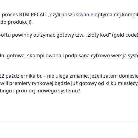
a proces RTM RECALL, czyli poszukiwanie optymalnej kompila
do produkcji).
softu powinny otrzymać gotowy tzw. „złoty kod” (gold code
pełni gotowa, skompilowana i podpisana cyfrowo wersja sys
października br. – nie ulega zmianie. Jeżeli zatem doniesie
ili premiery rynkowej będzie już gotowy od kilku miesięcy
etingu i promocji nowego systemu?