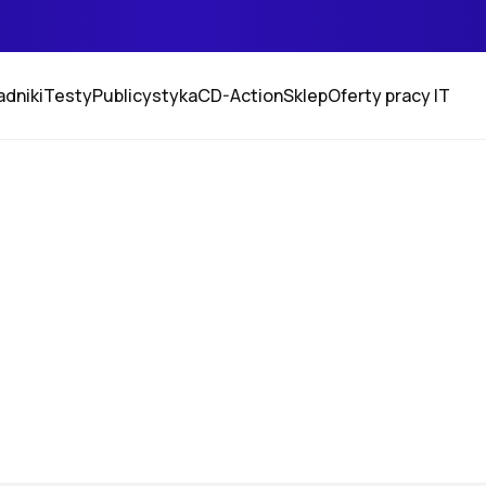
adniki
Testy
Publicystyka
CD-Action
Sklep
Oferty pracy IT