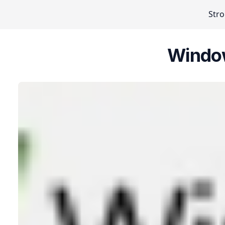
Str
Window