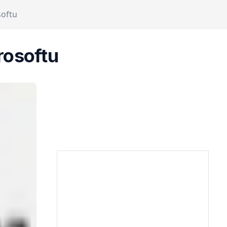
softu
rosoftu