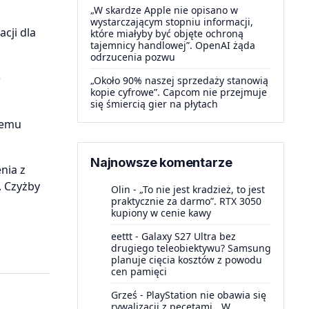
„W skardze Apple nie opisano w
wystarczającym stopniu informacji,
cji dla
które miałyby być objęte ochroną
tajemnicy handlowej”. OpenAI żąda
odrzucenia pozwu
)
„Około 90% naszej sprzedaży stanowią
kopie cyfrowe”. Capcom nie przejmuje
się śmiercią gier na płytach
temu
Najnowsze komentarze
nia z
. Czyżby
Olin
-
„To nie jest kradzież, to jest
praktycznie za darmo”. RTX 3050
kupiony w cenie kawy
eettt
-
Galaxy S27 Ultra bez
drugiego teleobiektywu? Samsung
planuje cięcia kosztów z powodu
cen pamięci
Grześ
-
PlayStation nie obawia się
rywalizacji z pecetami. „W