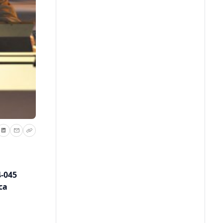
4-045
ca