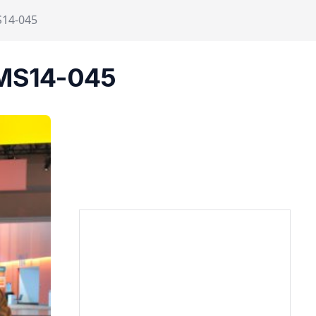
S14-045
i MS14-045