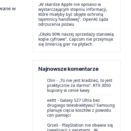
„W skardze Apple nie opisano w
owane w
wystarczającym stopniu informacji,
które miałyby być objęte ochroną
tajemnicy handlowej”. OpenAI żąda
odrzucenia pozwu
„Około 90% naszej sprzedaży stanowią
kopie cyfrowe”. Capcom nie przejmuje
się śmiercią gier na płytach
Najnowsze komentarze
Olin
-
„To nie jest kradzież, to jest
praktycznie za darmo”. RTX 3050
kupiony w cenie kawy
eettt
-
Galaxy S27 Ultra bez
drugiego teleobiektywu? Samsung
planuje cięcia kosztów z powodu
cen pamięci
Grześ
-
PlayStation nie obawia się
rywalizacji z pecetami. „W