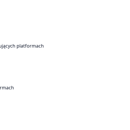
ujących platformach
ormach