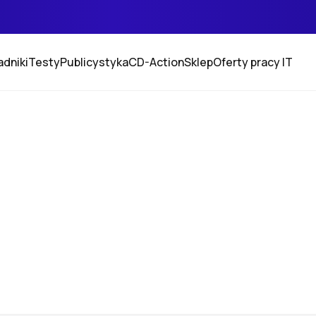
adniki
Testy
Publicystyka
CD-Action
Sklep
Oferty pracy IT