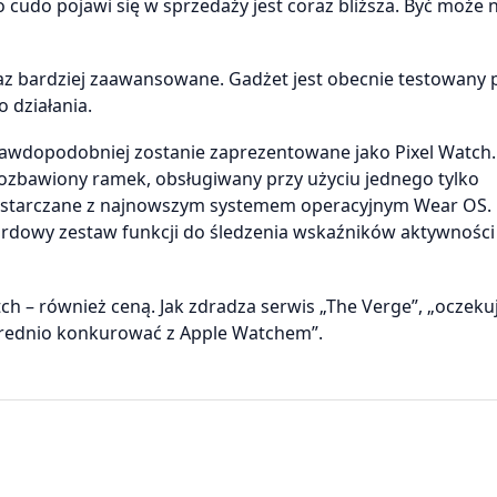
to cudo pojawi się w sprzedaży jest coraz bliższa. Być może 
raz bardziej zaawansowane. Gadżet jest obecnie testowany 
 działania.
rawdopodobniej zostanie zaprezentowane jako Pixel Watch.
pozbawiony ramek, obsługiwany przy użyciu jednego tylko
dostarczane z najnowszym systemem operacyjnym Wear OS. 
rdowy zestaw funkcji do śledzenia wskaźników aktywności 
 – również ceną. Jak zdradza serwis „The Verge”, „oczekuje
ośrednio konkurować z Apple Watchem”.