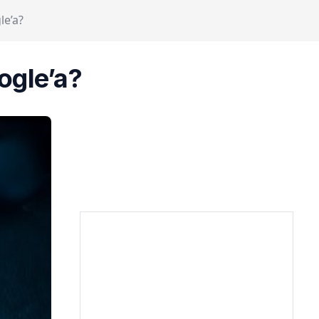
le’a?
ogle’a?