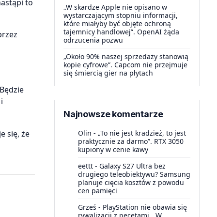
nastąpi to
„W skardze Apple nie opisano w
wystarczającym stopniu informacji,
które miałyby być objęte ochroną
tajemnicy handlowej”. OpenAI żąda
przez
odrzucenia pozwu
„Około 90% naszej sprzedaży stanowią
kopie cyfrowe”. Capcom nie przejmuje
się śmiercią gier na płytach
Będzie
i
Najnowsze komentarze
 się, że
Olin
-
„To nie jest kradzież, to jest
praktycznie za darmo”. RTX 3050
kupiony w cenie kawy
eettt
-
Galaxy S27 Ultra bez
drugiego teleobiektywu? Samsung
planuje cięcia kosztów z powodu
cen pamięci
Grześ
-
PlayStation nie obawia się
rywalizacji z pecetami. „W