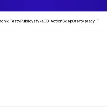
adniki
Testy
Publicystyka
CD-Action
Sklep
Oferty pracy IT