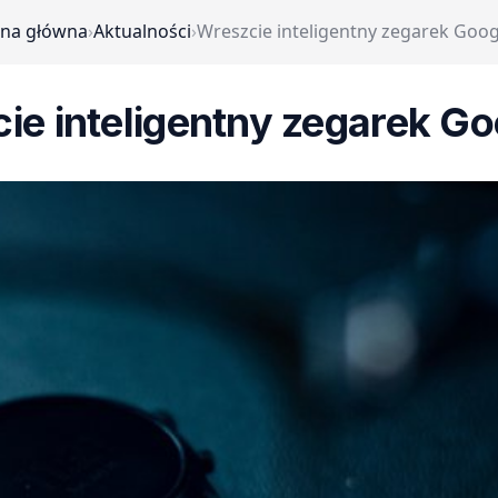
ona główna
›
Aktualności
›
Wreszcie inteligentny zegarek Goog
ie inteligentny zegarek Go