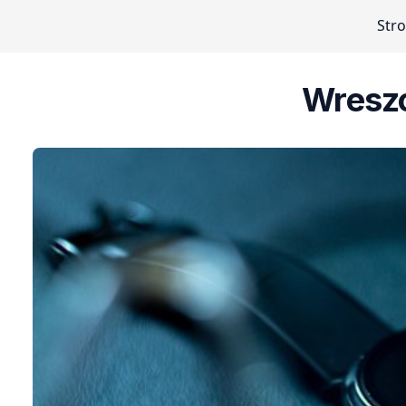
Str
Wreszc