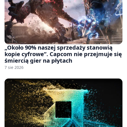
„Około 90% naszej sprzedaży stanowią
kopie cyfrowe”. Capcom nie przejmuje się
śmiercią gier na płytach
7 sie 2026