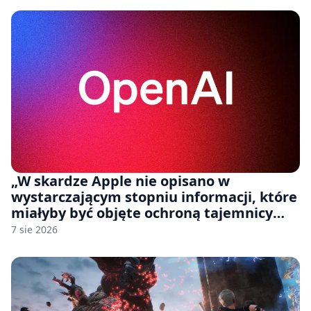
„W skardze Apple nie opisano w
wystarczającym stopniu informacji, które
miałyby być objęte ochroną tajemnicy
handlowej”. OpenAI żąda odrzucenia
7 sie 2026
pozwu