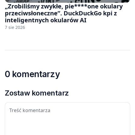
„Zrobiliśmy zwykłe, pie****one okulary
przeciwsłoneczne”. DuckDuckGo kpi z
inteligentnych okularów AI
7 sie 2026
0 komentarzy
Zostaw komentarz