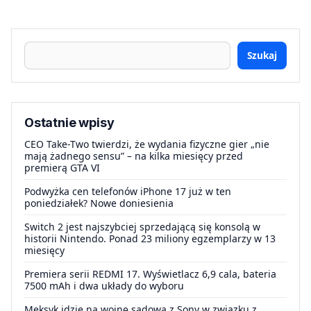
Szukaj
Ostatnie wpisy
CEO Take-Two twierdzi, że wydania fizyczne gier „nie
mają żadnego sensu” – na kilka miesięcy przed
premierą GTA VI
Podwyżka cen telefonów iPhone 17 już w ten
poniedziałek? Nowe doniesienia
Switch 2 jest najszybciej sprzedającą się konsolą w
historii Nintendo. Ponad 23 miliony egzemplarzy w 13
miesięcy
Premiera serii REDMI 17. Wyświetlacz 6,9 cala, bateria
7500 mAh i dwa układy do wyboru
Meksyk idzie na wojnę sądową z Sony w związku z