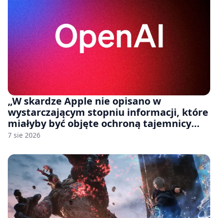
„W skardze Apple nie opisano w
wystarczającym stopniu informacji, które
miałyby być objęte ochroną tajemnicy
handlowej”. OpenAI żąda odrzucenia
7 sie 2026
pozwu