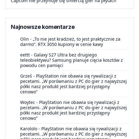
Capcom nie przejmuje się śmiercią gier na płytach
Najnowsze komentarze
Olin
-
„To nie jest kradzież, to jest praktycznie za
darmo”. RTX 3050 kupiony w cenie kawy
eettt
-
Galaxy S27 Ultra bez drugiego
teleobiektywu? Samsung planuje cięcia kosztów z
powodu cen pamięci
Grześ
-
PlayStation nie obawia się rywalizacji z
pecetami. „W porównaniu z PC do gier z najwyższej
półki nasz produkt jest bardziej przystępny
cenowo”
Woytec
-
PlayStation nie obawia się rywalizacji z
pecetami. „W porównaniu z PC do gier z najwyższej
półki nasz produkt jest bardziej przystępny
cenowo”
Karololo
-
PlayStation nie obawia się rywalizacji z
pecetami. „W porównaniu z PC do gier z najwyższej