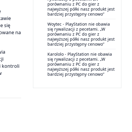
porównaniu z PC do gier z
najwyższej półki nasz produkt jest
e
bardziej przystępny cenowo”
tawie
Woytec
-
PlayStation nie obawia
e się
się rywalizacji z pecetami. „W
howane na
porównaniu z PC do gier z
najwyższej półki nasz produkt jest
bardziej przystępny cenowo”
wia
Karololo
-
PlayStation nie obawia
ji
się rywalizacji z pecetami. „W
porównaniu z PC do gier z
 kontroli
najwyższej półki nasz produkt jest
w
bardziej przystępny cenowo”