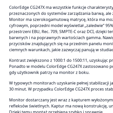
ColorEdge CG247X ma wszystkie funkcje charakterystyc
przeznaczonych do systemów zarządzania barwą, ale
Monitor ma szerokogamutową matrycę, która ma możli
cyfrowym, poprzedni model wyświetlał „zaledwie” 95
przestrzeni EBU, Rec. 709, SMPTE-C oraz DCI, dzięki
barwnych i na poprawnych wartościach gamma. Nawi
przycisków znajdujących się na przednim panelu monit
ciemnych warunkach, jakie zazwyczaj panują w studi
Kontrast zwiększono z 1000:1 do 1500:11, uzyskując 
Ponadto w modelu ColorEdge CG247X zastosowano powło
gdy użytkownik patrzy na monitor z boku.
W typowych monitorach uzyskanie pełnej stabilizacji ja
30 minut. W przypadku ColorEdge CG247X proces stabil
Monitor dostarczany jest wraz z kapturem wyłożonym
refleksów świetlnych. Kaptur ma nową konstrukcję,
Dzięki temu montaż przebiega szybko i sprawnie.