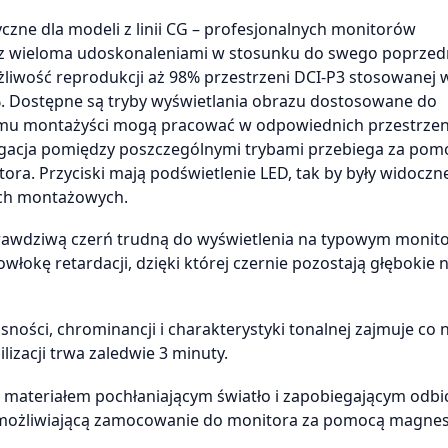
zne dla modeli z linii CG – profesjonalnych monitorów
 z wieloma udoskonaleniami w stosunku do swego poprzed
wość reprodukcji aż 98% przestrzeni DCI-P3 stosowanej w
%. Dostępne są tryby wyświetlania obrazu dostosowane do
 temu montażyści mogą pracować w odpowiednich przestrze
gacja pomiędzy poszczególnymi trybami przebiega za pom
ora. Przyciski mają podświetlenie LED, tak by były widoczn
ach montażowych.
prawdziwą czerń trudną do wyświetlenia na typowym monito
kę retardacji, dzięki której czernie pozostają głębokie 
sności, chrominancji i charakterystyki tonalnej zajmuje co 
izacji trwa zaledwie 3 minuty.
 materiałem pochłaniającym światło i zapobiegającym odb
 umożliwiającą zamocowanie do monitora za pomocą magne