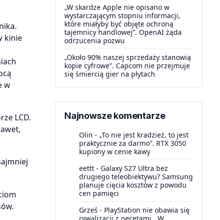
„W skardze Apple nie opisano w
wystarczającym stopniu informacji,
które miałyby być objęte ochroną
nika.
tajemnicy handlowej”. OpenAI żąda
 kinie
odrzucenia pozwu
„Około 90% naszej sprzedaży stanowią
niach
kopie cyfrowe”. Capcom nie przejmuje
ocą
się śmiercią gier na płytach
e w
Najnowsze komentarze
rze LCD.
nawet,
Olin
-
„To nie jest kradzież, to jest
praktycznie za darmo”. RTX 3050
kupiony w cenie kawy
najmniej
eettt
-
Galaxy S27 Ultra bez
drugiego teleobiektywu? Samsung
planuje cięcia kosztów z powodu
cen pamięci
iciom
sów.
Grześ
-
PlayStation nie obawia się
rywalizacji z pecetami. „W