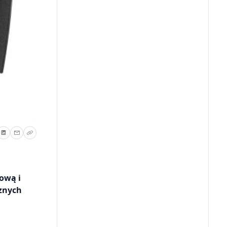
tową i
cznych