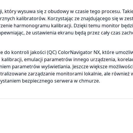
, który wysuwa się z obudowy w czasie tego procesu. Taki
znych kalibratorów. Korzystając ze znajdującego się w zes
enie harmonogramu kalibracji. Dzięki temu monitor będzi
apewniając, że ustawienia ekranu będą przez cały czas zac
o kontroli jakości (QC) ColorNavigator NX, które umożli
alibracji, emulacji parametrów innego urządzenia, korelac
iem parametrów wyświetlania. Jeszcze większe możliwości
tralizowane zarządzanie monitorami lokalnie, ale również 
rzystaniem bezpiecznego serwera w chmurze.