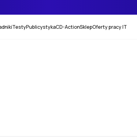
adniki
Testy
Publicystyka
CD-Action
Sklep
Oferty pracy IT