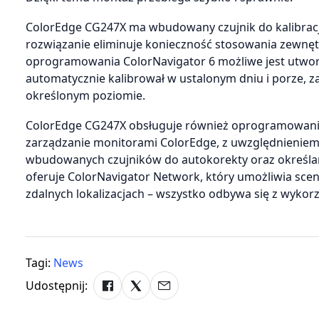
ColorEdge CG247X ma wbudowany czujnik do kalibracji
rozwiązanie eliminuje konieczność stosowania zewnętr
oprogramowania ColorNavigator 6 możliwe jest utworz
automatycznie kalibrował w ustalonym dniu i porze, z
określonym poziomie.
ColorEdge CG247X obsługuje również oprogramowanie d
zarządzanie monitorami ColorEdge, z uwzględnieniem k
wbudowanych czujników do autokorekty oraz określan
oferuje ColorNavigator Network, który umożliwia scen
zdalnych lokalizacjach – wszystko odbywa się z wyko
Tagi:
News
Udostępnij: