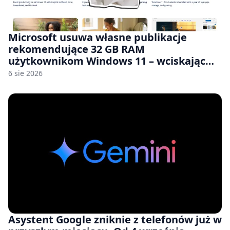
Microsoft usuwa własne publikacje
rekomendujące 32 GB RAM
użytkownikom Windows 11 – wciskając
nam przy tym komputery z 8 GB RAM po
6 sie 2026
zawyżonych cenach
Asystent Google zniknie z telefonów już w