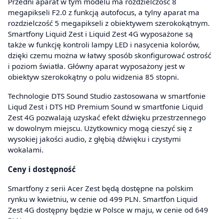
Przedni aparat w tym modelu ma rozdzielczość 8
megapikseli F2.0 z funkcją autofocus, a tylny aparat ma
rozdzielczość 5 megapikseli z obiektywem szerokokątnym.
Smartfony Liquid Zest i Liquid Zest 4G wyposażone są
także w funkcję kontroli lampy LED i nasycenia kolorów,
dzięki czemu można w łatwy sposób skonfigurować ostrość
i poziom światła. Główny aparat wyposażony jest w
obiektyw szerokokątny o polu widzenia 85 stopni.
Technologie DTS Sound Studio zastosowana w smartfonie
Liqud Zest i DTS HD Premium Sound w smartfonie Liquid
Zest 4G pozwalają uzyskać efekt dźwięku przestrzennego
w dowolnym miejscu. Użytkownicy mogą cieszyć się z
wysokiej jakości audio, z głębią dźwięku i czystymi
wokalami.
Ceny i dostępność
Smartfony z serii Acer Zest będą dostępne na polskim
rynku w kwietniu, w cenie od 499 PLN. Smartfon Liquid
Zest 4G dostępny będzie w Polsce w maju, w cenie od 649