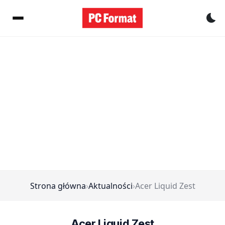
Pr
Strona główna
›
Aktualności
›
Acer Liquid Zest
Acer Liquid Zest