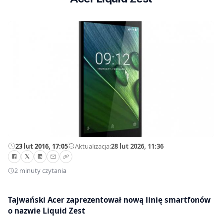
23 lut 2016, 17:05
—
Aktualizacja:
28 lut 2026, 11:36
2 minuty czytania
Tajwański Acer zaprezentował nową linię smartfonów
o nazwie Liquid Zest