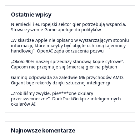
Ostatnie wpisy
Niemiecki i europejski sektor gier potrzebują wsparcia.
Stowarzyszenie Game apeluje do polityków
„W skardze Apple nie opisano w wystarczającym stopniu
informacji, które miałyby być objęte ochroną tajemnicy
handlowej”. OpenAI żąda odrzucenia pozwu
„Około 90% naszej sprzedaży stanowią kopie cyfrowe”.
Capcom nie przejmuje się śmiercią gier na płytach
Gaming odpowiada za zaledwie 6% przychodów AMD.
Gigant bije rekordy dzięki sztucznej inteligencji
„Zrobiliśmy zwykłe, pie****one okulary
przeciwsłoneczne”. DuckDuckGo kpi z inteligentnych
okularów AI
Najnowsze komentarze