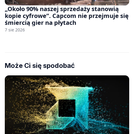
„Około 90% naszej sprzedaży stanowią
kopie cyfrowe”. Capcom nie przejmuje się
śmiercią gier na płytach
7 sie 2026
Może Ci się spodobać