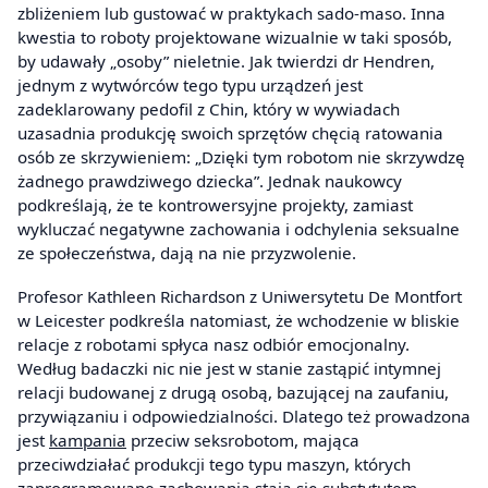
zbliżeniem lub gustować w praktykach sado-maso. Inna
kwestia to roboty projektowane wizualnie w taki sposób,
by udawały „osoby” nieletnie. Jak twierdzi dr Hendren,
jednym z wytwórców tego typu urządzeń jest
zadeklarowany pedofil z Chin, który w wywiadach
uzasadnia produkcję swoich sprzętów chęcią ratowania
osób ze skrzywieniem: „Dzięki tym robotom nie skrzywdzę
żadnego prawdziwego dziecka”. Jednak naukowcy
podkreślają, że te kontrowersyjne projekty, zamiast
wykluczać negatywne zachowania i odchylenia seksualne
ze społeczeństwa, dają na nie przyzwolenie.
Profesor Kathleen Richardson z Uniwersytetu De Montfort
w Leicester podkreśla natomiast, że wchodzenie w bliskie
relacje z robotami spłyca nasz odbiór emocjonalny.
Według badaczki nic nie jest w stanie zastąpić intymnej
relacji budowanej z drugą osobą, bazującej na zaufaniu,
przywiązaniu i odpowiedzialności. Dlatego też prowadzona
jest
kampania
przeciw seksrobotom, mająca
przeciwdziałać produkcji tego typu maszyn, których
zaprogramowane zachowania stają się substytutem