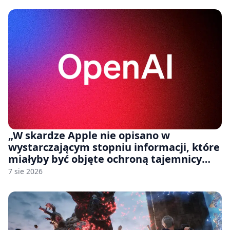
„W skardze Apple nie opisano w
wystarczającym stopniu informacji, które
miałyby być objęte ochroną tajemnicy
handlowej”. OpenAI żąda odrzucenia
7 sie 2026
pozwu