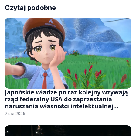
Czytaj podobne
Japońskie władze po raz kolejny wzywają
rząd federalny USA do zaprzestania
naruszania własności intelektualnej
japońskich gier i anime
7 sie 2026