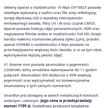
Główny aparat o rozdzielczości 16 Mpx OV16825 posiada
obiektyw wykonany z szafiru oraz filtr anty-refleksyjny,
lampę błyskową LED o wysokiej intensywności
emitowanego światła, filtry UV i IR oraz czujnik CMOS.
Aparat posiada funkcję zdjęć panoramicznych, HDR oraz
nagrywania filmów wideo w rozdzielczości Full HD. Dzięki
bardzo małemu rozmiarowi piksela (tylko 2µm), przedni
aparat OV4688 o rozdzielczości 4 Mpx pozwala na
przechwytywanie większej ilości światła, a co za tym idzie,
wykonywania lepszej jakości zdjęć.
X1 Xtreme mini posiada akumulator o pojemności
2200mAh, który umożliwia wykonywanie do 11 godzin
połączeń. Akumulator SDI dostarcza o 30% większą
pojemność oraz wytrzymałość niż konwencjonalne
akumulatory o tych samych rozmiarach.
Smartfon jest dostępny w dwóch metalicznych kolorach:
srebrnym i zielonym.
Jego cena w przedsprzedaży
wynosi 1199 zł.
Dodatkowo producent bezpłatnie