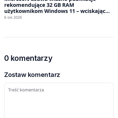
rekomendujące 32 GB RAM
użytkownikom Windows 11 – wciskając
nam przy tym komputery z 8 GB RAM po
6 sie 2026
zawyżonych cenach
0 komentarzy
Zostaw komentarz