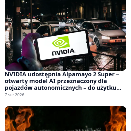
NVIDIA udostępnia Alpamayo 2 Super –
otwarty model AI przeznaczony dla
pojazdów autonomicznych – do użytku
komercyjnego
7 sie 2026