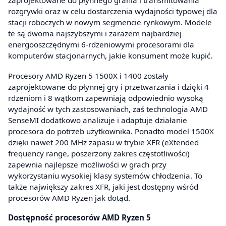
zaprojektowane do płynnego grania i transmitowania
rozgrywki oraz w celu dostarczenia wydajności typowej dla
stacji roboczych w nowym segmencie rynkowym. Modele
te są dwoma najszybszymi i zarazem najbardziej
energooszczędnymi 6-rdzeniowymi procesorami dla
komputerów stacjonarnych, jakie konsument może kupić.
Procesory AMD Ryzen 5 1500X i 1400 zostały
zaprojektowane do płynnej gry i przetwarzania i dzięki 4
rdzeniom i 8 wątkom zapewniają odpowiednio wysoką
wydajność w tych zastosowaniach, zaś technologia AMD
SenseMI dodatkowo analizuje i adaptuje działanie
procesora do potrzeb użytkownika. Ponadto model 1500X
dzięki nawet 200 MHz zapasu w trybie XFR (eXtended
frequency range, poszerzony zakres częstotliwości)
zapewnia najlepsze możliwości w grach przy
wykorzystaniu wysokiej klasy systemów chłodzenia. To
także największy zakres XFR, jaki jest dostępny wśród
procesorów AMD Ryzen jak dotąd.
Dostępność procesorów AMD Ryzen 5