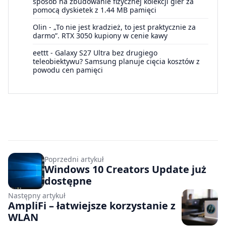
sposób na zbudowanie fizycznej kolekcji gier za
pomocą dyskietek z 1.44 MB pamięci
Olin
-
„To nie jest kradzież, to jest praktycznie za
darmo”. RTX 3050 kupiony w cenie kawy
eettt
-
Galaxy S27 Ultra bez drugiego
teleobiektywu? Samsung planuje cięcia kosztów z
powodu cen pamięci
Poprzedni artykuł
Windows 10 Creators Update już
dostępne
Następny artykuł
AmpliFi – łatwiejsze korzystanie z
WLAN