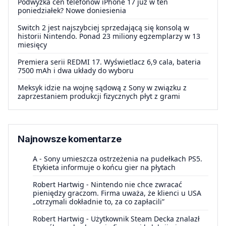
Podwyżka cen telefonów iPhone 17 już w ten
poniedziałek? Nowe doniesienia
Switch 2 jest najszybciej sprzedającą się konsolą w
historii Nintendo. Ponad 23 miliony egzemplarzy w 13
miesięcy
Premiera serii REDMI 17. Wyświetlacz 6,9 cala, bateria
7500 mAh i dwa układy do wyboru
Meksyk idzie na wojnę sądową z Sony w związku z
zaprzestaniem produkcji fizycznych płyt z grami
Najnowsze komentarze
A
-
Sony umieszcza ostrzeżenia na pudełkach PS5.
Etykieta informuje o końcu gier na płytach
Robert Hartwig
-
Nintendo nie chce zwracać
pieniędzy graczom. Firma uważa, że klienci u USA
„otrzymali dokładnie to, za co zapłacili”
Robert Hartwig
-
Użytkownik Steam Decka znalazł