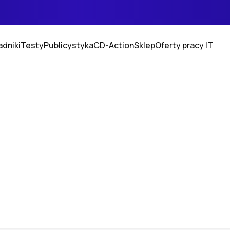
adniki
Testy
Publicystyka
CD-Action
Sklep
Oferty pracy IT