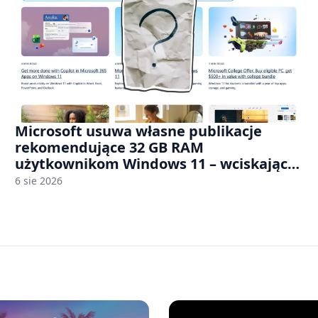
Microsoft usuwa własne publikacje
rekomendujące 32 GB RAM
użytkownikom Windows 11 – wciskając
nam przy tym komputery z 8 GB RAM po
6 sie 2026
zawyżonych cenach