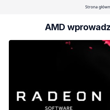
Strona głów
AMD wprowadza 