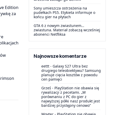
ve Edition
Sony umieszcza ostrzeżenia na
pudełkach PS5. Etykieta informuje o
rywkę za
końcu gier na płytach
GTA 6 z nowym zwiastunem…
zwiastuna. Materiał zobaczą wcześniej
abonenci Netfliksa
re
likacjach
ców
Najnowsze komentarze
eettt
-
Galaxy S27 Ultra bez
drugiego teleobiektywu? Samsung
planuje cięcia kosztów z powodu
Crimson
cen pamięci
Grześ
-
PlayStation nie obawia się
rywalizacji z pecetami. „W
porównaniu z PC do gier z
najwyższej półki nasz produkt jest
bardziej przystępny cenowo”
Woytec
-
PlayStation nie obawia