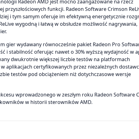
echnologii Radeon AMD jest mocno zaangażowane na rzecz
ziej przyszłościowych funkcji. Radeon Software Crimson ReLi
dziej i tym samym oferuje im efektywną energetycznie rozg
ReLive wygodną i łatwą w obsłudze możliwość nagrywania,
er.
om gier wydawany równocześnie pakiet Radeon Pro Softwa
 i stabilność oferując nawet o 30% wyższą wydajność w ap
wany dwukrotnie większej liczbie testów na platformach
w w aplikacjach certyfikowanych przez niezależnych dostaw
iczbie testów pod obciążeniem niż dotychczasowe wersje
sukcesu wprowadzonego w zeszłym roku Radeon Software 
żytkowników w historii sterowników AMD.