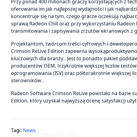
Przy ponad 400 milionach graczy korzystających z t
oferowania im jak najlepszej wydajności i jak najbard
koncentruje się na tym, czego gracze oczekują najbar
sprawą Radeon Chill oraz przy wykorzystaniu Radeon 
transmitowania i zapisywania zrzutów ekranowych z gi
Projektantom, twórcom treści cyfrowych i deweloper
Crimson ReLive Edition zapewnia wysokąproduktywność
kluczowych dla branży . Jest to ponadto pakiet podda
producentów OEM, trzykrotnie większej liczbie testó
oprogramowania (ISV) oraz półtorakrotnie większej l
sterowników .
Radeon Software Crimson ReLive powstało na bazie 
Edition, który uzyskał najwyższą ocenę satysfakcji u
Tagi:
News