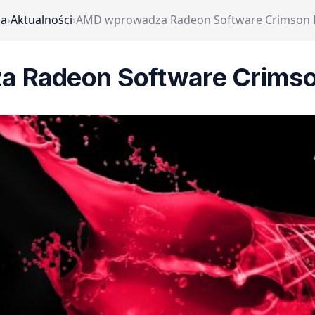
na
›
Aktualności
›
AMD wprowadza Radeon Software Crimson Re
Radeon Software Crimson