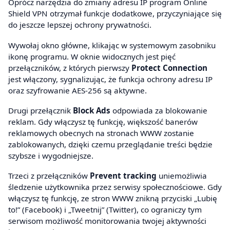
Oprócz narzędzia do zmiany adresu IP program Online
Shield VPN otrzymał funkcje dodatkowe, przyczyniające się
do jeszcze lepszej ochrony prywatności.
Wywołaj okno główne, klikając w systemowym zasobniku
ikonę programu. W oknie widocznych jest pięć
przełączników, z których pierwszy
Protect Connection
jest włączony, sygnalizując, że funkcja ochrony adresu IP
oraz szyfrowanie AES-256 są aktywne.
Drugi przełącznik
Block Ads
odpowiada za blokowanie
reklam. Gdy włączysz tę funkcję, większość banerów
reklamowych obecnych na stronach WWW zostanie
zablokowanych, dzięki czemu przeglądanie treści będzie
szybsze i wygodniejsze.
Trzeci z przełączników
Prevent tracking
uniemożliwia
śledzenie użytkownika przez serwisy społecznościowe. Gdy
włączysz tę funkcję, ze stron WWW znikną przyciski „Lubię
to!” (Facebook) i „Tweetnij” (Twitter), co ograniczy tym
serwisom możliwość monitorowania twojej aktywności