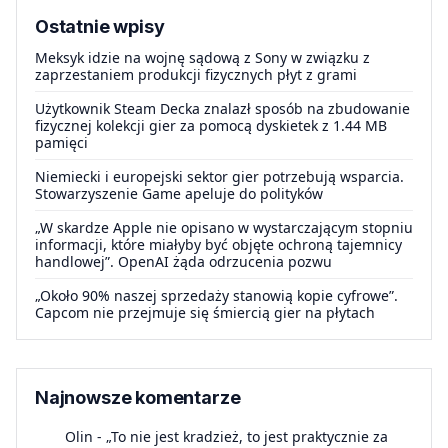
Ostatnie wpisy
Meksyk idzie na wojnę sądową z Sony w związku z
zaprzestaniem produkcji fizycznych płyt z grami
Użytkownik Steam Decka znalazł sposób na zbudowanie
fizycznej kolekcji gier za pomocą dyskietek z 1.44 MB
pamięci
Niemiecki i europejski sektor gier potrzebują wsparcia.
Stowarzyszenie Game apeluje do polityków
„W skardze Apple nie opisano w wystarczającym stopniu
informacji, które miałyby być objęte ochroną tajemnicy
handlowej”. OpenAI żąda odrzucenia pozwu
„Około 90% naszej sprzedaży stanowią kopie cyfrowe”.
Capcom nie przejmuje się śmiercią gier na płytach
Najnowsze komentarze
Olin
-
„To nie jest kradzież, to jest praktycznie za