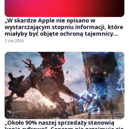
„W skardze Apple nie opisano w
wystarczającym stopniu informacji, które
miałyby być objęte ochroną tajemnicy
handlowej”. OpenAI żąda odrzucenia
7 sie 2026
pozwu
„Około 90% naszej sprzedaży stanowią