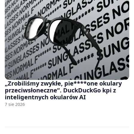
„Zrobiliśmy zwykłe, pie****one okulary
przeciwsłoneczne”. DuckDuckGo kpi z
inteligentnych okularów AI
7 sie 2026