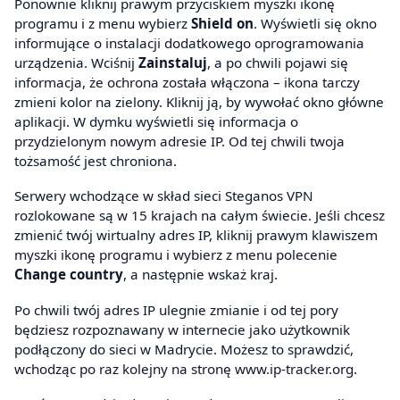
Ponownie kliknij prawym przyciskiem myszki ikonę
programu i z menu wybierz
Shield on
. Wyświetli się okno
informujące o instalacji dodatkowego oprogramowania
urządzenia. Wciśnij
Zainstaluj
, a po chwili pojawi się
informacja, że ochrona została włączona – ikona tarczy
zmieni kolor na zielony. Kliknij ją, by wywołać okno główne
aplikacji. W dymku wyświetli się informacja o
przydzielonym nowym adresie IP. Od tej chwili twoja
tożsamość jest chroniona.
Serwery wchodzące w skład sieci Steganos VPN
rozlokowane są w 15 krajach na całym świecie. Jeśli chcesz
zmienić twój wirtualny adres IP, kliknij prawym klawiszem
myszki ikonę programu i wybierz z menu polecenie
Change country
, a następnie wskaż kraj.
Po chwili twój adres IP ulegnie zmianie i od tej pory
będziesz rozpoznawany w internecie jako użytkownik
podłączony do sieci w Madrycie. Możesz to sprawdzić,
wchodząc po raz kolejny na stronę www.ip-tracker.org.