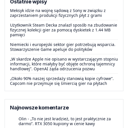
Ostatnie wpisy
Meksyk idzie na wojnę sądową z Sony w związku z
zaprzestaniem produkcji fizycznych płyt z grami
Użytkownik Steam Decka znalazł sposób na zbudowanie
fizycznej kolekcji gier za pomocą dyskietek z 1.44 MB
pamięci
Niemiecki i europejski sektor gier potrzebują wsparcia.
Stowarzyszenie Game apeluje do polityków
„W skardze Apple nie opisano w wystarczającym stopniu
informacji, które miałyby być objęte ochroną tajemnicy
handlowej”. OpenAI żąda odrzucenia pozwu
„Około 90% naszej sprzedaży stanowią kopie cyfrowe”.
Capcom nie przejmuje się śmiercią gier na płytach
Najnowsze komentarze
Olin
-
„To nie jest kradzież, to jest praktycznie za
darmo”. RTX 3050 kupiony w cenie kawy