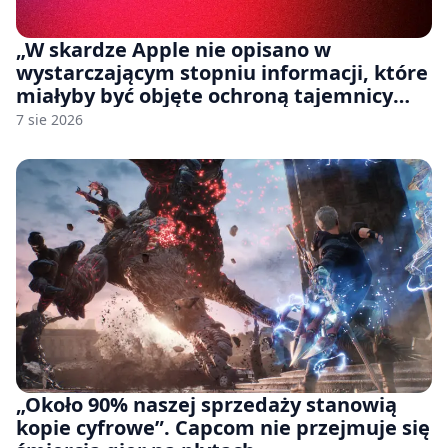
„W skardze Apple nie opisano w
wystarczającym stopniu informacji, które
miałyby być objęte ochroną tajemnicy
handlowej”. OpenAI żąda odrzucenia
7 sie 2026
pozwu
„Około 90% naszej sprzedaży stanowią
kopie cyfrowe”. Capcom nie przejmuje się