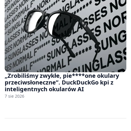
„Zrobiliśmy zwykłe, pie****one okulary
przeciwsłoneczne”. DuckDuckGo kpi z
inteligentnych okularów AI
7 sie 2026