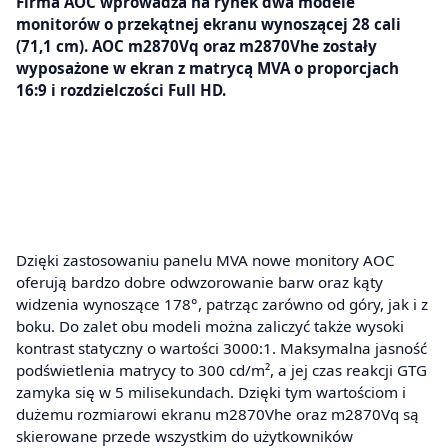
Firma AOC wprowadza na rynek dwa modele
monitorów o przekątnej ekranu wynoszącej 28 cali
(71,1 cm). AOC m2870Vq oraz m2870Vhe zostały
wyposażone w ekran z matrycą MVA o proporcjach
16:9 i rozdzielczości Full HD.
Dzięki zastosowaniu panelu MVA nowe monitory AOC
oferują bardzo dobre odwzorowanie barw oraz kąty
widzenia wynoszące 178°, patrząc zarówno od góry, jak i z
boku. Do zalet obu modeli można zaliczyć także wysoki
kontrast statyczny o wartości 3000:1. Maksymalna jasność
podświetlenia matrycy to 300 cd/m², a jej czas reakcji GTG
zamyka się w 5 milisekundach. Dzięki tym wartościom i
dużemu rozmiarowi ekranu m2870Vhe oraz m2870Vq są
skierowane przede wszystkim do użytkowników