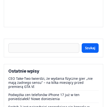
Szukaj
Ostatnie wpisy
CEO Take-Two twierdzi, że wydania fizyczne gier „nie
mają żadnego sensu” – na kilka miesięcy przed
premierą GTA VI
Podwyżka cen telefonów iPhone 17 już w ten
poniedziałek? Nowe doniesienia
Switch 2 jest najszybciej sprzedającą się konsolą w