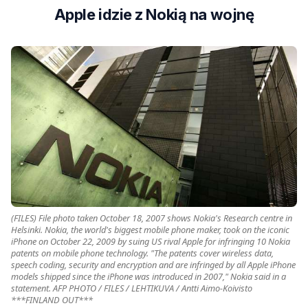
Apple idzie z Nokią na wojnę
(FILES) File photo taken October 18, 2007 shows Nokia's Research centre in
Helsinki. Nokia, the world's biggest mobile phone maker, took on the iconic
iPhone on October 22, 2009 by suing US rival Apple for infringing 10 Nokia
patents on mobile phone technology. "The patents cover wireless data,
speech coding, security and encryption and are infringed by all Apple iPhone
models shipped since the iPhone was introduced in 2007," Nokia said in a
statement. AFP PHOTO / FILES / LEHTIKUVA / Antti Aimo-Koivisto
***FINLAND OUT***