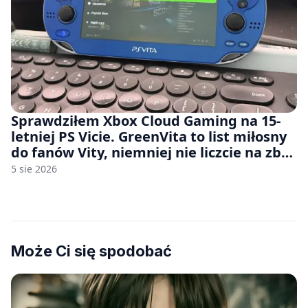
Sprawdziłem Xbox Cloud Gaming na 15-
letniej PS Vicie. GreenVita to list miłosny
do fanów Vity, niemniej nie liczcie na zbyt
wiele [FELIETON]
5 sie 2026
Może Ci się spodobać