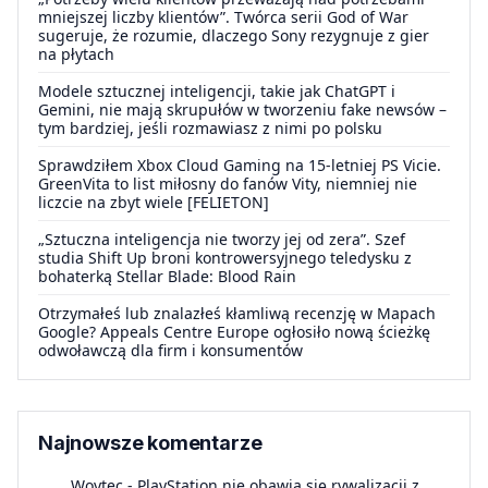
mniejszej liczby klientów”. Twórca serii God of War
sugeruje, że rozumie, dlaczego Sony rezygnuje z gier
na płytach
Modele sztucznej inteligencji, takie jak ChatGPT i
Gemini, nie mają skrupułów w tworzeniu fake newsów –
tym bardziej, jeśli rozmawiasz z nimi po polsku
Sprawdziłem Xbox Cloud Gaming na 15-letniej PS Vicie.
GreenVita to list miłosny do fanów Vity, niemniej nie
liczcie na zbyt wiele [FELIETON]
„Sztuczna inteligencja nie tworzy jej od zera”. Szef
studia Shift Up broni kontrowersyjnego teledysku z
bohaterką Stellar Blade: Blood Rain
Otrzymałeś lub znalazłeś kłamliwą recenzję w Mapach
Google? Appeals Centre Europe ogłosiło nową ścieżkę
odwoławczą dla firm i konsumentów
Najnowsze komentarze
Woytec
-
PlayStation nie obawia się rywalizacji z