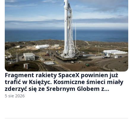
Fragment rakiety SpaceX powinien już
trafić w Księżyc. Kosmiczne śmieci miały
zderzyć się ze Srebrnym Globem z
prędkością 8690 km/h
5 sie 2026