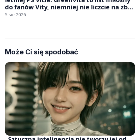
do fanów Vity, niemniej nie liczcie na zbyt
wiele [FELIETON]
5 sie 2026
Może Ci się spodobać
„Sztuczna inteligencja nie tworzy jej od