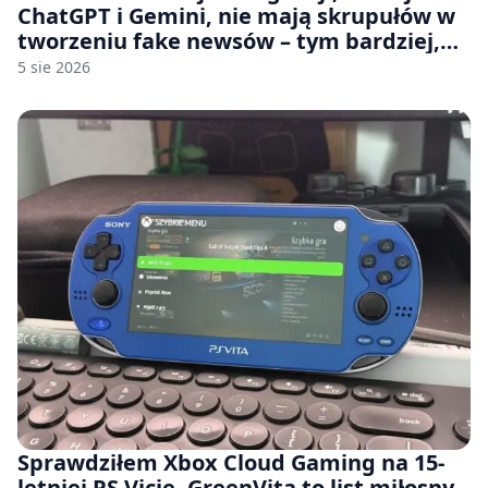
ChatGPT i Gemini, nie mają skrupułów w
tworzeniu fake newsów – tym bardziej,
jeśli rozmawiasz z nimi po polsku
5 sie 2026
Sprawdziłem Xbox Cloud Gaming na 15-
letniej PS Vicie. GreenVita to list miłosny