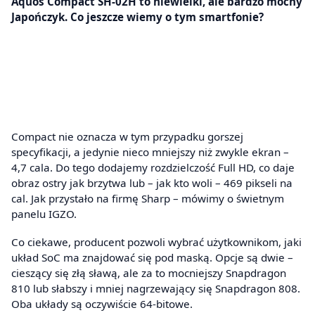
Aquos Compact SH-02H to niewielki, ale bardzo mocny
Japończyk. Co jeszcze wiemy o tym smartfonie?
Compact nie oznacza w tym przypadku gorszej
specyfikacji, a jedynie nieco mniejszy niż zwykle ekran –
4,7 cala. Do tego dodajemy rozdzielczość Full HD, co daje
obraz ostry jak brzytwa lub – jak kto woli – 469 pikseli na
cal. Jak przystało na firmę Sharp – mówimy o świetnym
panelu IGZO.
Co ciekawe, producent pozwoli wybrać użytkownikom, jaki
układ SoC ma znajdować się pod maską. Opcje są dwie –
cieszący się złą sławą, ale za to mocniejszy Snapdragon
810 lub słabszy i mniej nagrzewający się Snapdragon 808.
Oba układy są oczywiście 64-bitowe.