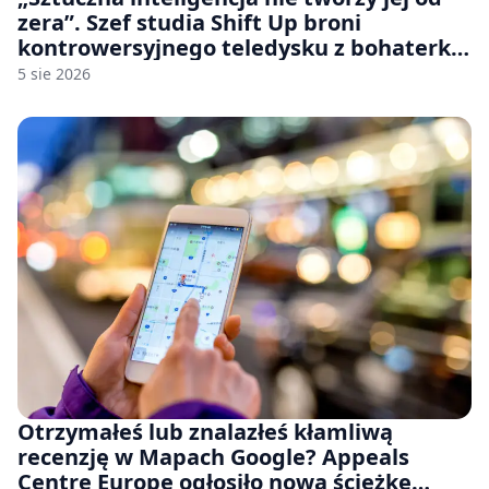
zera”. Szef studia Shift Up broni
kontrowersyjnego teledysku z bohaterką
Stellar Blade: Blood Rain
5 sie 2026
Otrzymałeś lub znalazłeś kłamliwą
recenzję w Mapach Google? Appeals
Centre Europe ogłosiło nową ścieżkę