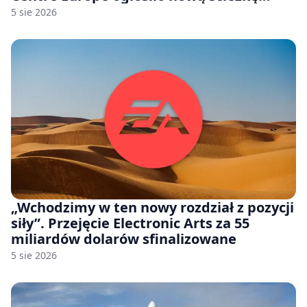
odwoławczą dla firm i konsumentów
5 sie 2026
„Wchodzimy w ten nowy rozdział z pozycji
siły”. Przejęcie Electronic Arts za 55
miliardów dolarów sfinalizowane
5 sie 2026