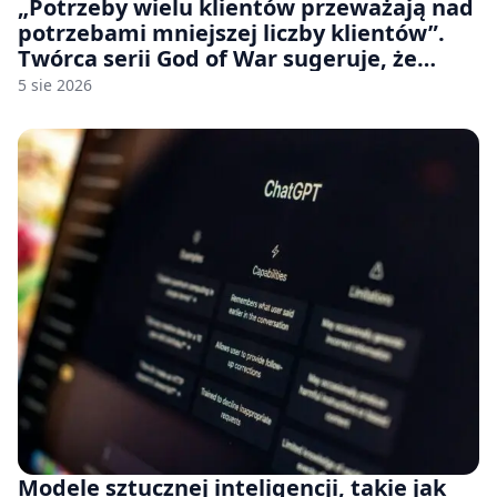
„Potrzeby wielu klientów przeważają nad
potrzebami mniejszej liczby klientów”.
Twórca serii God of War sugeruje, że
rozumie, dlaczego Sony rezygnuje z gier
5 sie 2026
na płytach
Modele sztucznej inteligencji, takie jak