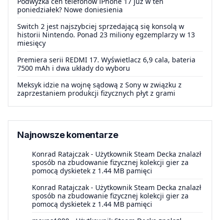
Podwyżka cen telefonów iPhone 17 już w ten
poniedziałek? Nowe doniesienia
Switch 2 jest najszybciej sprzedającą się konsolą w
historii Nintendo. Ponad 23 miliony egzemplarzy w 13
miesięcy
Premiera serii REDMI 17. Wyświetlacz 6,9 cala, bateria
7500 mAh i dwa układy do wyboru
Meksyk idzie na wojnę sądową z Sony w związku z
zaprzestaniem produkcji fizycznych płyt z grami
Najnowsze komentarze
Konrad Ratajczak
-
Użytkownik Steam Decka znalazł
sposób na zbudowanie fizycznej kolekcji gier za
pomocą dyskietek z 1.44 MB pamięci
Konrad Ratajczak
-
Użytkownik Steam Decka znalazł
sposób na zbudowanie fizycznej kolekcji gier za
pomocą dyskietek z 1.44 MB pamięci