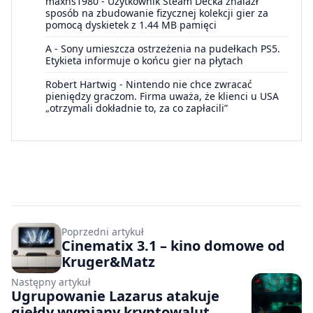
maxns1980
-
Użytkownik Steam Decka znalazł
sposób na zbudowanie fizycznej kolekcji gier za
pomocą dyskietek z 1.44 MB pamięci
A
-
Sony umieszcza ostrzeżenia na pudełkach PS5.
Etykieta informuje o końcu gier na płytach
Robert Hartwig
-
Nintendo nie chce zwracać
pieniędzy graczom. Firma uważa, że klienci u USA
„otrzymali dokładnie to, za co zapłacili”
Poprzedni artykuł
Cinematix 3.1 – kino domowe od
Kruger&Matz
Następny artykuł
Ugrupowanie Lazarus atakuje
giełdy wymiany kryptowalut