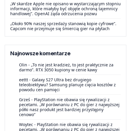
„W skardze Apple nie opisano w wystarczającym stopniu
informacji, które miałyby być objęte ochroną tajemnicy
handlowej”. OpenAI żąda odrzucenia pozwu
„Około 90% naszej sprzedaży stanowią kopie cyfrowe”.
Capcom nie przejmuje się śmiercią gier na płytach
Najnowsze komentarze
Olin
-
„To nie jest kradzież, to jest praktycznie za
darmo”. RTX 3050 kupiony w cenie kawy
eettt
-
Galaxy S27 Ultra bez drugiego
teleobiektywu? Samsung planuje cięcia kosztów z
powodu cen pamięci
Grześ
-
PlayStation nie obawia się rywalizacji z
pecetami. „W porównaniu z PC do gier z najwyższej
półki nasz produkt jest bardziej przystępny
cenowo”
Woytec
-
PlayStation nie obawia się rywalizacji z
pecetami. „W porównaniu z PC do gier z najwyższej