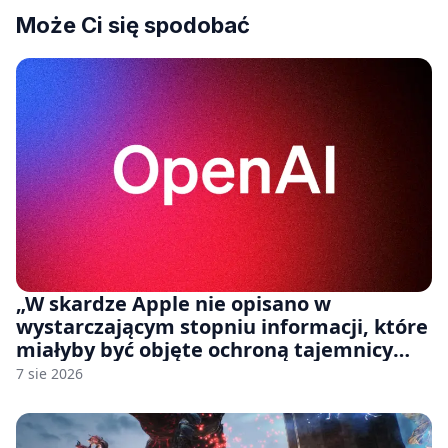
Może Ci się spodobać
„W skardze Apple nie opisano w
wystarczającym stopniu informacji, które
miałyby być objęte ochroną tajemnicy
handlowej”. OpenAI żąda odrzucenia
7 sie 2026
pozwu