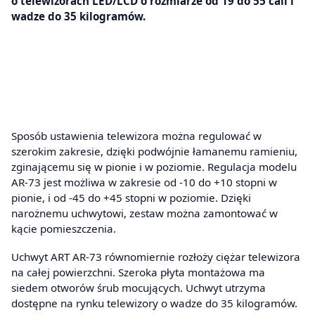
o telewizorach LED/LCD o rozmiarze od 19 do 55 cali i
wadze do 35 kilogramów.
Sposób ustawienia telewizora można regulować w
szerokim zakresie, dzięki podwójnie łamanemu ramieniu,
zginającemu się w pionie i w poziomie. Regulacja modelu
AR-73 jest możliwa w zakresie od -10 do +10 stopni w
pionie, i od -45 do +45 stopni w poziomie. Dzięki
narożnemu uchwytowi, zestaw można zamontować w
kącie pomieszczenia.
Uchwyt ART AR-73 równomiernie rozłoży ciężar telewizora
na całej powierzchni. Szeroka płyta montażowa ma
siedem otworów śrub mocujących. Uchwyt utrzyma
dostępne na rynku telewizory o wadze do 35 kilogramów.