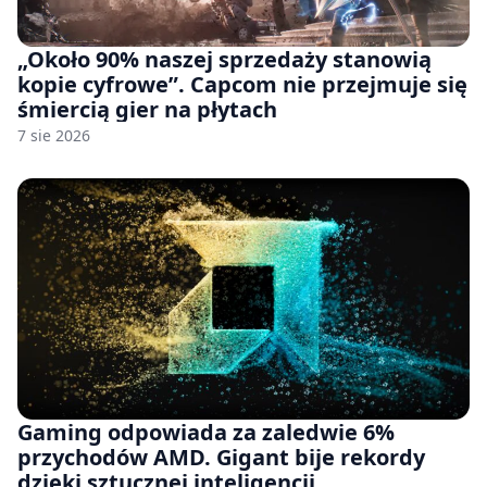
„Około 90% naszej sprzedaży stanowią
kopie cyfrowe”. Capcom nie przejmuje się
śmiercią gier na płytach
7 sie 2026
Gaming odpowiada za zaledwie 6%
przychodów AMD. Gigant bije rekordy
dzięki sztucznej inteligencji