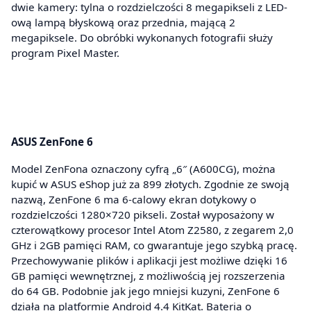
dwie kamery: tylna o rozdzielczości 8 megapikseli z LED-
ową lampą błyskową oraz przednia, mającą 2
megapiksele. Do obróbki wykonanych fotografii służy
program Pixel Master.
ASUS ZenFone 6
Model ZenFona oznaczony cyfrą „6″ (A600CG), można
kupić w ASUS eShop już za 899 złotych. Zgodnie ze swoją
nazwą, ZenFone 6 ma 6-calowy ekran dotykowy o
rozdzielczości 1280×720 pikseli. Został wyposażony w
czterowątkowy procesor Intel Atom Z2580, z zegarem 2,0
GHz i 2GB pamięci RAM, co gwarantuje jego szybką pracę.
Przechowywanie plików i aplikacji jest możliwe dzięki 16
GB pamięci wewnętrznej, z możliwością jej rozszerzenia
do 64 GB. Podobnie jak jego mniejsi kuzyni, ZenFone 6
działa na platformie Android 4.4 KitKat. Bateria o