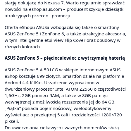
stację dokującą do Nexusa 7. Warto regularnie sprawdzać
nowości na eshop.asus.com – producent szykuje dziesiątki
atrakcyjnych przecen i promocji.
Oferta eShopu ASUSa wzbogaciła się także o smartfony
ASUS ZenFone 5 i ZenFone 6, a także atrakcyjne akcesoria,
w tym inteligentne etui View Flip Cover oraz obudowy w
różnych kolorach.
ASUS ZenFone 5 – pięciocalowiec z wytrzymałą baterią
ASUS ZenFone 5 A 501CG w sklepie internetowym ASUS
eShop kosztuje 699 złotych. Smartfon działa na platformie
Android 4.4 KitKat. Urządzenie wyposażono w
dwurdzeniowy procesor Intel ATOM Z2560 o częstotliwości
1,6GHz, 2GB pamięci RAM, a także w 8GB pamięci
wewnętrznej z możliwością rozszerzenia jej do 64 GB.
„Piątka” posiada pojemnościowy, wielodotykowemy
wyświetlacz o przekątnej 5 cali i rozdzielczości 1280×720
pikseli.
Do uwieczniania ciekawych i ważnych momentów służą