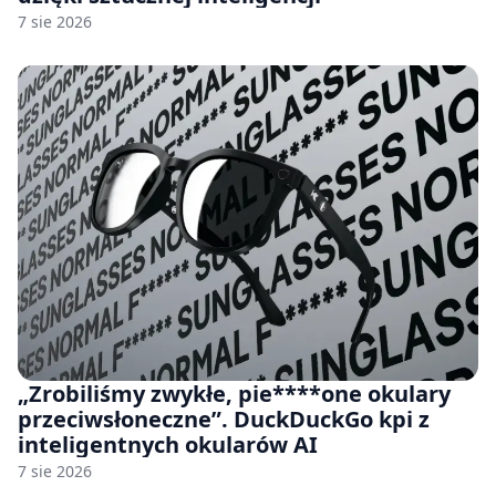
7 sie 2026
„Zrobiliśmy zwykłe, pie****one okulary
przeciwsłoneczne”. DuckDuckGo kpi z
inteligentnych okularów AI
7 sie 2026