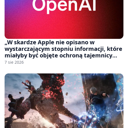
„W skardze Apple nie opisano w
wystarczającym stopniu informacji, które
miałyby być objęte ochroną tajemnicy
handlowej”. OpenAI żąda odrzucenia
7 sie 2026
pozwu