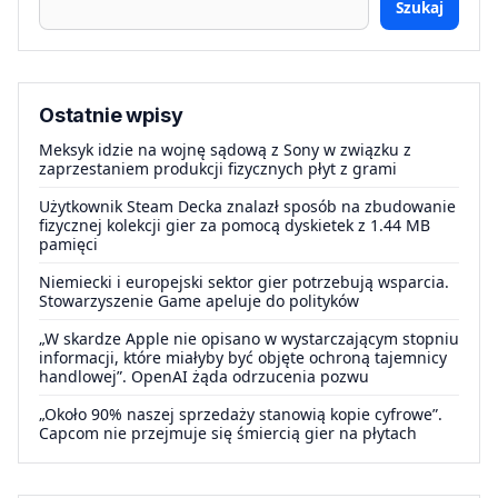
Szukaj
Ostatnie wpisy
Meksyk idzie na wojnę sądową z Sony w związku z
zaprzestaniem produkcji fizycznych płyt z grami
Użytkownik Steam Decka znalazł sposób na zbudowanie
fizycznej kolekcji gier za pomocą dyskietek z 1.44 MB
pamięci
Niemiecki i europejski sektor gier potrzebują wsparcia.
Stowarzyszenie Game apeluje do polityków
„W skardze Apple nie opisano w wystarczającym stopniu
informacji, które miałyby być objęte ochroną tajemnicy
handlowej”. OpenAI żąda odrzucenia pozwu
„Około 90% naszej sprzedaży stanowią kopie cyfrowe”.
Capcom nie przejmuje się śmiercią gier na płytach