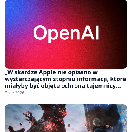
„W skardze Apple nie opisano w
wystarczającym stopniu informacji, które
miałyby być objęte ochroną tajemnicy
handlowej”. OpenAI żąda odrzucenia
7 sie 2026
pozwu